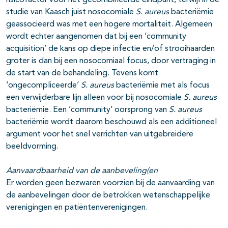
risicofactor voor het gecombineerde eindpunt, terwijl in de
studie van Kaasch juist nosocomiale
S. aureus
bacteriëmie
geassocieerd was met een hogere mortaliteit. Algemeen
wordt echter aangenomen dat bij een ‘community
acquisition’ de kans op diepe infectie en/of strooihaarden
groter is dan bij een nosocomiaal focus, door vertraging in
de start van de behandeling. Tevens komt
‘ongecompliceerde’
S. aureus
bacteriëmie met als focus
een verwijderbare lijn alleen voor bij nosocomiale
S. aureus
bacteriëmie. Een ‘community’ oorsprong van
S. aureus
bacteriëmie wordt daarom beschouwd als een additioneel
argument voor het snel verrichten van uitgebreidere
beeldvorming.
Aanvaardbaarheid van de aanbeveling(en
Er worden geen bezwaren voorzien bij de aanvaarding van
de aanbevelingen door de betrokken wetenschappelijke
verenigingen en patiëntenverenigingen.