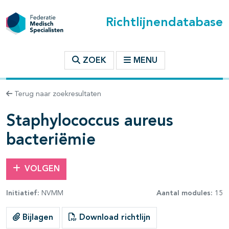
Richtlijnendatabase
t inhoudsopgave
ZOEK
MENU
n binnen deze richtlijn
Terug naar zoekresultaten
les openklappen
Staphylococcus aureus
bacteriëmie
VOLGEN
pagina's open- en dichtklappen
Initiatief:
NVMM
Aantal modules:
15
Bijlagen
Download richtlijn