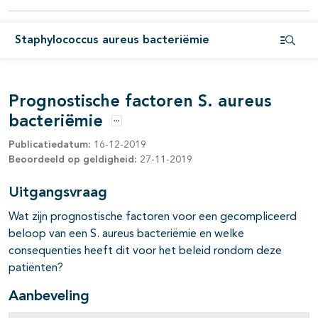
Staphylococcus aureus bacteriëmie
Open i
pagina's open- en dichtklappen
Prognostische factoren S. aureus
bacteriëmie
pagina's open- en dichtklappen
Opties
Publicatiedatum:
16-12-2019
Beoordeeld op geldigheid:
27-11-2019
Uitgangsvraag
Wat zijn prognostische factoren voor een gecompliceerd
beloop van een S. aureus bacteriëmie en welke
consequenties heeft dit voor het beleid rondom deze
patiënten?
Aanbeveling