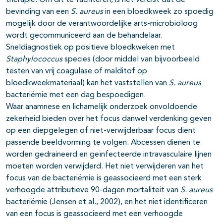
therapie. Om dit te faciliteren, is het vereist dat de
bevinding van een
S. aureus
in een bloedkweek zo spoedig
mogelijk door de verantwoordelijke arts-microbioloog
wordt gecommuniceerd aan de behandelaar.
Sneldiagnostiek op positieve bloedkweken met
Staphylococcus
species (door middel van bijvoorbeeld
testen van vrij coagulase of malditof op
bloedkweekmateriaal) kan het vaststellen van
S. aureus
bacteriëmie met een dag bespoedigen.
Waar anamnese en lichamelijk onderzoek onvoldoende
zekerheid bieden over het focus danwel verdenking geven
op een diepgelegen of niet-verwijderbaar focus dient
passende beeldvorming te volgen. Abcessen dienen te
worden gedraineerd en geïnfecteerde intravasculaire lijnen
moeten worden verwijderd. Het niet verwijderen van het
focus van de bacteriëmie is geassocieerd met een sterk
verhoogde attributieve 90-dagen mortaliteit van
S. aureus
bacteriëmie (Jensen et al., 2002), en het niet identificeren
van een focus is geassocieerd met een verhoogde