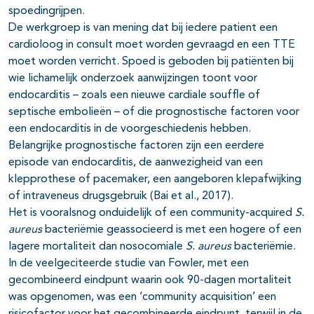
spoedingrijpen.
De werkgroep is van mening dat bij iedere patient een
cardioloog in consult moet worden gevraagd en een TTE
moet worden verricht. Spoed is geboden bij patiënten bij
wie lichamelijk onderzoek aanwijzingen toont voor
endocarditis – zoals een nieuwe cardiale souffle of
septische embolieën – of die prognostische factoren voor
een endocarditis in de voorgeschiedenis hebben.
Belangrijke prognostische factoren zijn een eerdere
episode van endocarditis, de aanwezigheid van een
klepprothese of pacemaker, een aangeboren klepafwijking
of intraveneus drugsgebruik (Bai et al., 2017).
Het is vooralsnog onduidelijk of een community-acquired
S.
aureus
bacteriëmie geassocieerd is met een hogere of een
lagere mortaliteit dan nosocomiale
S. aureus
bacteriëmie.
In de veelgeciteerde studie van Fowler, met een
gecombineerd eindpunt waarin ook 90-dagen mortaliteit
was opgenomen, was een ‘community acquisition’ een