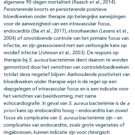
algemene 90-dagen mortaliteit (Kaasch et al., 2014).
Persisterende koorts en persisterende positieve
bloedkweken onder therapie zijn belangrijke aanwijzingen
voor de aanwezigheid van een intravasculair focus,
endocarditis (Bai et al., 2017), strooihaarden (Lesens et al.,
2004) of onvoldoende controle van het primaire focus van
infectie, en zijn geassocieerd met een verhoogde kans op
recidief infectie (Johnson et al., 2003). De respons op
therapie bij
S. aureus
bacteriëmie dient daarom te worden
gemonitord door het verrichten van controlebloedkweken
totdat deze negatief blijven. Aanhoudende positiviteit van
bloedkweken onder therapie wijst in de regel op een
diepgelegen of intravasculair focus en is een indicatie voor
het verrichten van beeldvorming, met name
echocardiografie. In geval van
S. aureus
bacteriëmie is de
a
priori
kans op endocarditis hoog – endocarditis kan zowel
focus als complicatie van
S. aureus
bacteriëmie zijn – en
complicaties van endocarditis, zoals grote vegetaties of
ringabcessen, kunnen indicatie zijn voor chirurgisch