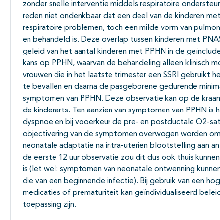
zonder snelle interventie middels respiratoire ondersteun
reden niet ondenkbaar dat een deel van de kinderen me
respiratoire problemen, toch een milde vorm van pulmon
en behandeld is. Deze overlap tussen kinderen met PN
geleid van het aantal kinderen met PPHN in de geïnclu
kans op PPHN, waarvan de behandeling alleen klinisch mog
vrouwen die in het laatste trimester een SSRI gebruikt 
te bevallen en daarna de pasgeborene gedurende minimaa
symptomen van PPHN. Deze observatie kan op de kraama
de kinderarts. Ten aanzien van symptomen van PPHN is 
dyspnoe en bij vooerkeur de pre- en postductale O2-sat
objectivering van de symptomen overwogen worden om d
neonatale adaptatie na intra-uterien blootstelling aan an
de eerste 12 uur observatie zou dit dus ook thuis kunn
is (let wel: symptomen van neonatale ontwenning kunnen 
die van een beginnende infectie). Bij gebruik van een h
medicaties of prematuriteit kan geïndividualiseerd belei
toepassing zijn.