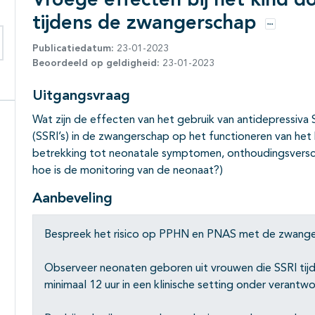
Vroege effecten bij het kind d
tijdens de zwangerschap
Opties
Publicatiedatum:
23-01-2023
eken binnen deze richtlijn
Beoordeeld op geldigheid:
23-01-2023
Uitgangsvraag
Wat zijn de effecten van het gebruik van antidepressiva 
(SSRI’s) in de zwangerschap op het functioneren van he
betrekking tot neonatale symptomen, onthoudingsversch
hoe is de monitoring van de neonaat?)
Aanbeveling
Bespreek het risico op PPHN en PNAS met de zwangere
Observeer neonaten geboren uit vrouwen die SSRI ti
minimaal 12 uur in een klinische setting onder verantwo