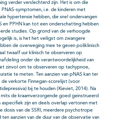
ing verder verslechterd zijn. Het is om die
t PNAS-symptomen, i.e. de kinderen met
ale hypertensie hebben, die snel ondervangen
AS en PPHN kan tot een onderschatting hebben
deerde studies. Op grond van de verhoogde
elijk is, is het het veiligst om zwangere
hebben de overweging mee te geven poliklinisch
l twaalf uur klinisch te observeren op
fdeling onder de verantwoordelijkheid van
het zinvol om te observeren op tachypnoe,
uratie te meten. Ten aanzien van pNAS kan ter
e verkorte Finnegan-scorelijst (voor
tidepressiva) bij te houden (Kieviet, 2014). Na
en mits de kraamverzorgende goed geinstrueerd
aspecifiek zijn en deels overlap vertonen met
oge dosis van de SSRI, meerdere psychotrope
d ten aanzien van de duur van de observatie van