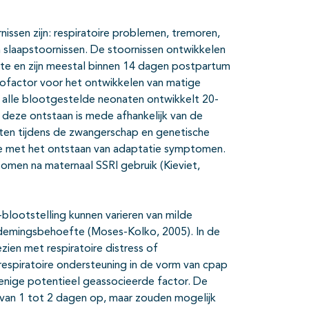
sen zijn: respiratoire problemen, tremoren,
n slaapstoornissen. De stoornissen ontwikkelen
te en zijn meestal binnen 14 dagen postpartum
icofactor voor het ontwikkelen van matige
an alle blootgestelde neonaten ontwikkelt 20-
eze ontstaan is mede afhankelijk van de
ten tijdens de zwangerschap en genetische
tie met het ontstaan van adaptatie symptomen.
en na maternaal SSRI gebruik (Kieviet,
-blootstelling kunnen varieren van milde
eademingsbehoefte (Moses-Kolko, 2005). In de
ien met respiratoire distress of
respiratoire ondersteuning in de vorm van cpap
 enige potentieel geassocieerde factor. De
van 1 tot 2 dagen op, maar zouden mogelijk