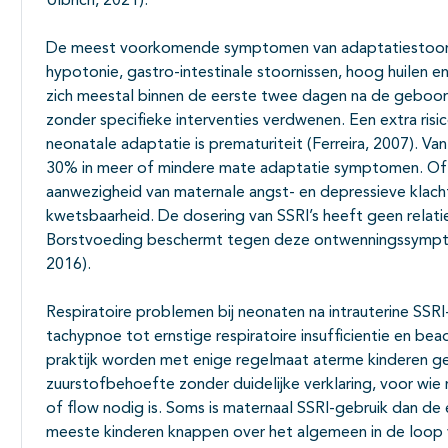
Ulbrich, 2021).
De meest voorkomende symptomen van adaptatiestoornis
hypotonie, gastro-intestinale stoornissen, hoog huilen e
zich meestal binnen de eerste twee dagen na de geboor
zonder specifieke interventies verdwenen. Een extra ris
neonatale adaptatie is prematuriteit (Ferreira, 2007). V
30% in meer of mindere mate adaptatie symptomen. Of d
aanwezigheid van maternale angst- en depressieve klach
kwetsbaarheid. De dosering van SSRI’s heeft geen rela
Borstvoeding beschermt tegen deze ontwenningssymptom
2016).
Respiratoire problemen bij neonaten na intrauterine SSRI
tachypnoe tot ernstige respiratoire insufficientie en b
praktijk worden met enige regelmaat aterme kinderen gez
zuurstofbehoefte zonder duidelijke verklaring, voor wie 
of flow nodig is. Soms is maternaal SSRI-gebruik dan de
meeste kinderen knappen over het algemeen in de loop 