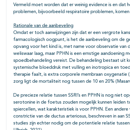
Vermeld moet worden dat er weinig evidence is en dat het
problemen, bijvoorbeeld respiratoire problemen, komen 
Rationale van de aanbeveling
Omdat er toch aanwijzingen zijn dat er een vergrote ka
farmacologisch oogpunt, is het de aanbeveling om de ge
opvang voor het kind is, met name voor observatie van de
weliswaar laag, maar PPHN is een ernstige aandoening me
spoedbehandeling vereist. De behandeling bestaat uit k
systemische bloeddruk met vulling en inotropica en toed
therapie faalt, is extra corporele membraan oxygenati
zorg ligt de mortaliteit nog tussen de 10 en 20% (Masarw
De precieze relatie tussen SSRI’s en PPHN is nog niet 
serotonine in de foetus zouden mogelijk kunnen leiden to
spiercellen, wat karakteristiek is voor PPHN. Een ander
constrictie van de ductus arteriosus, beschreven in aan
studies zijn echter nodig om de potentiele relatie tusse