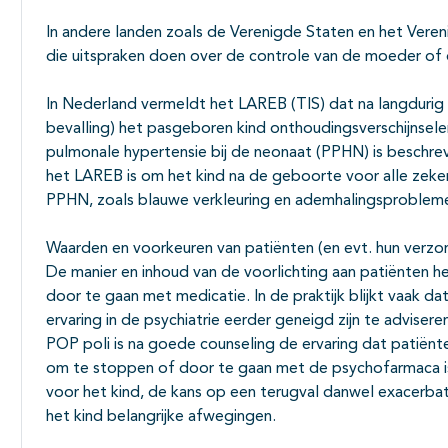
In andere landen zoals de Verenigde Staten en het Verenigd
die uitspraken doen over de controle van de moeder of 
In Nederland vermeldt het LAREB (TIS) dat na langdurig 
bevalling) het pasgeboren kind onthoudingsverschijnsele
pulmonale hypertensie bij de neonaat (PPHN) is beschreve
het LAREB is om het kind na de geboorte voor alle zeker
PPHN, zoals blauwe verkleuring en ademhalingsproblem
Waarden en voorkeuren van patiënten (en evt. hun verzo
De manier en inhoud van de voorlichting aan patiënten h
door te gaan met medicatie. In de praktijk blijkt vaak d
ervaring in de psychiatrie eerder geneigd zijn te advis
POP poli is na goede counseling de ervaring dat patiënt
om te stoppen of door te gaan met de psychofarmaca is 
voor het kind, de kans op een terugval danwel exacerbat
het kind belangrijke afwegingen.