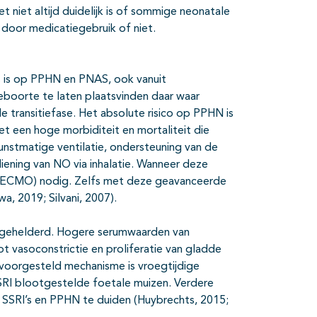
 niet altijd duidelijk is of sommige neonatale
door medicatiegebruik of niet.
ns is op PPHN en PNAS, ook vanuit
boorte te laten plaatsvinden daar waar
 transitiefase. Het absolute risico op PPHN is
t een hoge morbiditeit en mortaliteit die
unstmatige ventilatie, ondersteuning van de
iening van NO via inhalatie. Wanneer deze
e (ECMO) nodig. Zelfs met deze geavanceerde
a, 2019; Silvani, 2007).
opgehelderd. Hogere serumwaarden van
t vasoconstrictie en proliferatie van gladde
e voorgesteld mechanisme is vroegtijdige
 SSRI blootgestelde foetale muizen. Verdere
n SSRI’s en PPHN te duiden (Huybrechts, 2015;