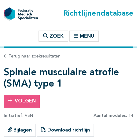
Richtlijnendatabase
t inhoudsopgave
ZOEK
MENU
n binnen deze richtlijn
Terug naar zoekresultaten
les openklappen
Spinale musculaire atrofie
(SMA) type 1
VOLGEN
pagina's open- en dichtklappen
Initiatief:
VSN
Aantal modules:
14
Bijlagen
Download richtlijn