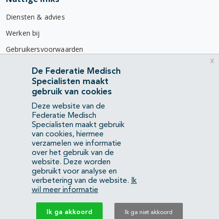
Diensten & advies
Werken bij
Gebruikersvoorwaarden
x
Privacyverklaring
De Federatie Medisch
Specialisten maakt
Contact
gebruik van cookies
Mercatorlaan 1200
Deze website van de
3528 BL Utrecht
Federatie Medisch
Specialisten maakt gebruik
van cookies, hiermee
(088) 505 34 34
verzamelen we informatie
info@richtlijnendatabase.nl
over het gebruik van de
website. Deze worden
gebruikt voor analyse en
YouTube
LinkedIn
verbetering van de website.
Ik
wil meer informatie
KvK Federatie Medisch Specialisten:
40483480
Ik ga akkoord
Ik ga niet akkoord