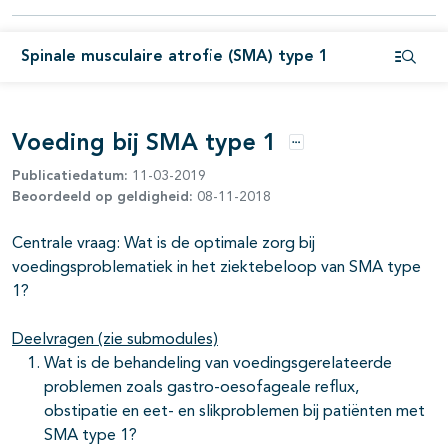
pagina's open- en dichtklappen
Spinale musculaire atrofie (SMA) type 1
Open i
pagina's open- en dichtklappen
pagina's open- en dichtklappen
Voeding bij SMA type 1
Opties
Publicatiedatum:
11-03-2019
Beoordeeld op geldigheid:
08-11-2018
Centrale vraag: Wat is de optimale zorg bij
voedingsproblematiek in het ziektebeloop van SMA type
1?
Deelvragen (zie submodules)
Wat is de behandeling van voedingsgerelateerde
problemen zoals gastro-oesofageale reflux,
obstipatie en eet- en slikproblemen bij patiënten met
SMA type 1?