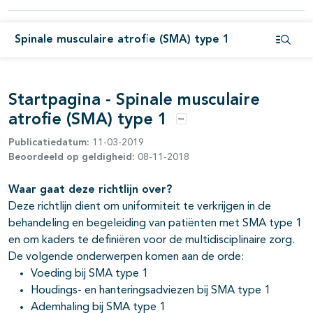
pagina's open- en dichtklappen
pagina's open- en dichtklappen
Spinale musculaire atrofie (SMA) type 1
Open i
pagina's open- en dichtklappen
Startpagina - Spinale musculaire
atrofie (SMA) type 1
Opties
Publicatiedatum:
11-03-2019
Beoordeeld op geldigheid:
08-11-2018
Waar gaat deze richtlijn over?
Deze richtlijn dient om uniformiteit te verkrijgen in de
behandeling en begeleiding van patiënten met SMA type 1
en om kaders te definiëren voor de multidisciplinaire zorg.
De volgende onderwerpen komen aan de orde:
Voeding bij SMA type 1
Houdings- en hanteringsadviezen bij SMA type 1
Ademhaling bij SMA type 1