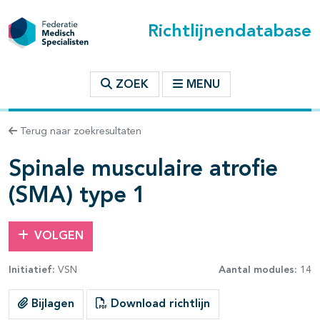
Richtlijnendatabase
t inhoudsopgave
ZOEK
MENU
n binnen deze richtlijn
Terug naar zoekresultaten
les openklappen
Spinale musculaire atrofie
(SMA) type 1
VOLGEN
pagina's open- en dichtklappen
Initiatief:
VSN
Aantal modules:
14
Bijlagen
Download richtlijn