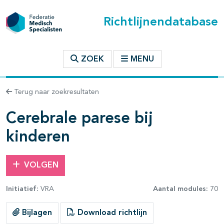
Richtlijnendatabase
t inhoudsopgave
ZOEK
MENU
n binnen deze richtlijn
Terug naar zoekresultaten
les openklappen
Cerebrale parese bij
kinderen
VOLGEN
Initiatief:
VRA
Aantal modules:
70
pagina's open- en dichtklappen
Bijlagen
Download richtlijn