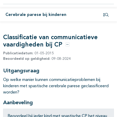
Cerebrale parese bij kinderen
Open i
Classificatie van communicatieve
vaardigheden bij CP
pagina's open- en dichtklappen
Opties
Publicatiedatum:
01-05-2015
Beoordeeld op geldigheid:
09-08-2024
Uitgangsvraag
Op welke manier kunnen communicatieproblemen bij
kinderen met spastische cerebrale parese geclassificeerd
worden?
Aanbeveling
Beoordeel bij ieder kind met spastische CP het niveau