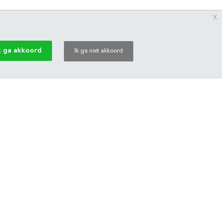
x
k ga akkoord
Ik ga niet akkoord