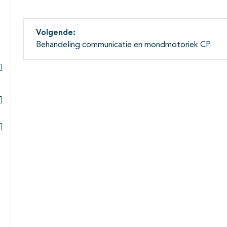
Volgende:
Behandeling communicatie en mondmotoriek CP
Subpagina's open- en dichtklappen
Subpagina's open- en dichtklappen
Subpagina's open- en dichtklappen