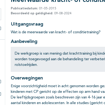
Meerwaarde kracht- of conditie
Publicatiedatum:
01-05-2015
Beoordeeld op geldigheid:
09-08-2024
eken binnen deze richtlijn
Uitgangsvraag
Wat is de meerwaarde van kracht- of conditietraining?
Alles openklappen
Aanbeveling
De werkgroep is van mening dat krachttraining bij kin
worden toegevoegd aan de behandeling ter verbeteri
rolstoelrijden.
Overwegingen
Enige voorzichtigheid moet in acht genomen worden gezi
Subpagina's open- en dichtklappen
kinderen met CP gericht op de effecten op arm hand vaa
De leeftijdsgroepen zoals beschreven zijn van 4-16 jaar 
Subpagina's open- en dichtklappen
aantal kinderen en adolescenten. In alle studies (geric