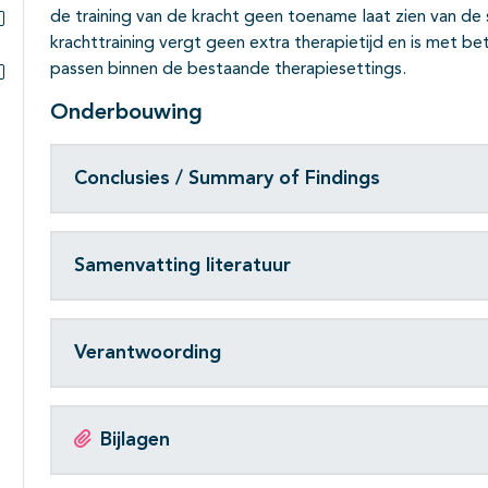
de training van de kracht geen toename laat zien van de s
krachttraining vergt geen extra therapietijd en is met be
Subpagina's open- en dichtklappen
passen binnen de bestaande therapiesettings.
Subpagina's open- en dichtklappen
Onderbouwing
Conclusies / Summary of Findings
Samenvatting literatuur
Verantwoording
Bijlagen