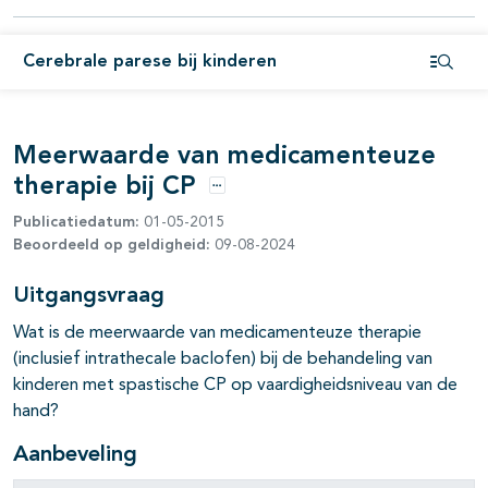
pagina's open- en dichtklappen
Cerebrale parese bij kinderen
pagina's open- en dichtklappen
Open i
Meerwaarde van medicamenteuze
therapie bij CP
Opties
Publicatiedatum:
01-05-2015
Beoordeeld op geldigheid:
09-08-2024
Uitgangsvraag
pagina's open- en dichtklappen
Wat is de meerwaarde van medicamenteuze therapie
(inclusief intrathecale baclofen) bij de behandeling van
pagina's open- en dichtklappen
kinderen met spastische CP op vaardigheidsniveau van de
hand?
pagina's open- en dichtklappen
Aanbeveling