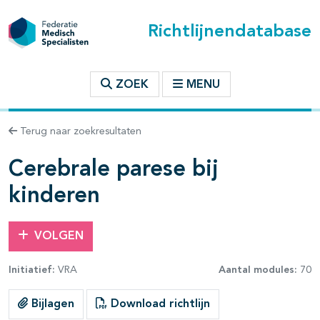
Richtlijnendatabase
t inhoudsopgave
ZOEK
MENU
n binnen deze richtlijn
Terug naar zoekresultaten
les openklappen
Cerebrale parese bij
kinderen
VOLGEN
Initiatief:
VRA
Aantal modules:
70
pagina's open- en dichtklappen
Bijlagen
Download richtlijn
pagina's open- en dichtklappen