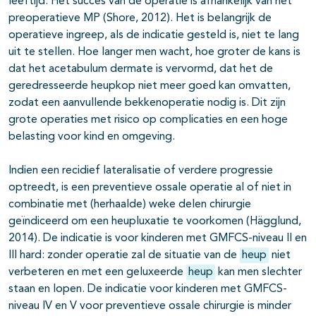
leeftijd. Het succes van de operatie is afhankelijk van het
preoperatieve MP (Shore, 2012). Het is belangrijk de
operatieve ingreep, als de indicatie gesteld is, niet te lang
uit te stellen. Hoe langer men wacht, hoe groter de kans is
dat het acetabulum dermate is vervormd, dat het de
geredresseerde heupkop niet meer goed kan omvatten,
zodat een aanvullende bekkenoperatie nodig is. Dit zijn
grote operaties met risico op complicaties en een hoge
belasting voor kind en omgeving.
Indien een recidief lateralisatie of verdere progressie
optreedt, is een preventieve ossale operatie al of niet in
combinatie met (herhaalde) weke delen chirurgie
geïndiceerd om een heupluxatie te voorkomen (Hägglund,
2014). De indicatie is voor kinderen met GMFCS-niveau II en
III hard: zonder operatie zal de situatie van de
heup
niet
verbeteren en met een geluxeerde
heup
kan men slechter
staan en lopen. De indicatie voor kinderen met GMFCS-
niveau IV en V voor preventieve ossale chirurgie is minder