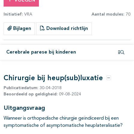
VOLGEN
Initiatief:
VRA
Aantal modules:
70
Bijlagen
Download richtlijn
Cerebrale parese bij kinderen
Open i
Chirurgie bij heup(sub)luxatie
Opties
Publicatiedatum:
30-04-2018
Beoordeeld op geldigheid:
09-08-2024
pagina's open- en dichtklappen
Uitgangsvraag
Wanneer is orthopedische chirurgie geïndiceerd bij een
symptomatische of asymptomatische heuplateralisatie?