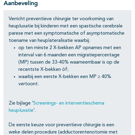
Aanbeveling
Verricht preventieve chirurgie ter voorkoming van
heupluxatie bij kinderen met een spastische cerebrale
parese met een symptomatische of asymptomatische
pagina's open- en dichtklappen
toename van heuplateralisatie waarbij:
op ten minste 2 X-bekken AP opnames met een
pagina's open- en dichtklappen
interval van 6 maanden een migratiepercentage
(MP) tussen de 33-40% waarneembaar is op de
pagina's open- en dichtklappen
recentste X-bekken óf;
waarbij een eerste X-bekken een MP ≥ 40%
vertoont.
pagina's open- en dichtklappen
Zie bijlage ‘
Screenings- en interventieschema
heupluxatie
’.
De eerste keuze voor preventieve chirurgie is een
weke delen procedure (adductorentenotomie met