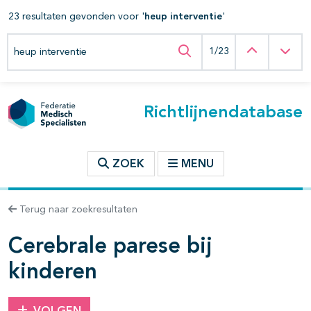
23 resultaten gevonden voor '
heup interventie
'
t inhoudsopgave
Zoeken binnen deze richtlijn
Vorige
Vol
1/23
Zoeken binnen deze ric
n binnen deze richtlijn
Richtlijnendatabase
les openklappen
ZOEK
MENU
Terug naar zoekresultaten
Cerebrale parese bij
kinderen
pagina's open- en dichtklappen
pagina's open- en dichtklappen