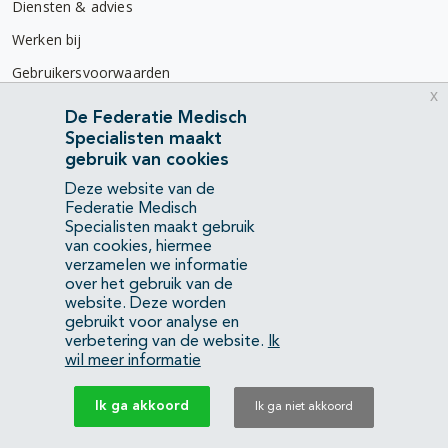
Diensten & advies
Werken bij
Gebruikersvoorwaarden
x
Privacyverklaring
De Federatie Medisch
Specialisten maakt
Contact
gebruik van cookies
Mercatorlaan 1200
Deze website van de
3528 BL Utrecht
Federatie Medisch
Specialisten maakt gebruik
van cookies, hiermee
(088) 505 34 34
verzamelen we informatie
info@richtlijnendatabase.nl
over het gebruik van de
website. Deze worden
gebruikt voor analyse en
YouTube
LinkedIn
verbetering van de website.
Ik
wil meer informatie
KvK Federatie Medisch Specialisten:
40483480
Ik ga akkoord
Ik ga niet akkoord
Privacyverklaring