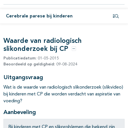
pagina's open- en dichtklappen
Cerebrale parese bij kinderen
pagina's open- en dichtklappen
Open i
pagina's open- en dichtklappen
Waarde van radiologisch
pagina's open- en dichtklappen
slikonderzoek bij CP
Opties
Publicatiedatum:
01-05-2015
Beoordeeld op geldigheid:
09-08-2024
Uitgangsvraag
Wat is de waarde van radiologisch slikonderzoek (slikvideo)
bij kinderen met CP die worden verdacht van aspiratie van
pagina's open- en dichtklappen
voeding?
Aanbeveling
pagina's open- en dichtklappen
Bij kinderen met CP en slikproblemen die bekend zijn