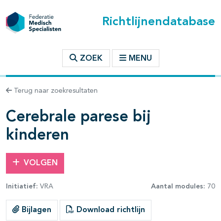
Richtlijnendatabase
t inhoudsopgave
ZOEK
MENU
n binnen deze richtlijn
Terug naar zoekresultaten
les openklappen
Cerebrale parese bij
kinderen
VOLGEN
Initiatief:
VRA
Aantal modules:
70
pagina's open- en dichtklappen
Bijlagen
Download richtlijn
pagina's open- en dichtklappen