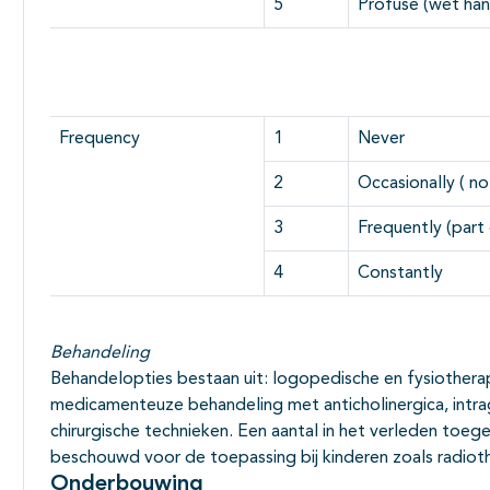
5
Profuse (wet han
Frequency
1
Never
2
Occasionally ( no
3
Frequently (part
4
Constantly
Behandeling
Behandelopties bestaan uit: logopedische en fysiothera
medicamenteuze behandeling met anticholinergica, intrag
chirurgische technieken. Een aantal in het verleden to
beschouwd voor de toepassing bij kinderen zoals radioth
Onderbouwing