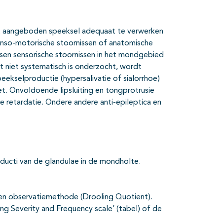
t aangeboden speeksel adequaat te verwerken
senso-motorische stoornissen of anatomische
ssen sensorische stoornissen in het mondgebied
t niet systematisch is onderzocht, wordt
ekselproductie (hypersalivatie of sialorrhoe)
t. Onvoldoende lipsluiting en tongprotrusie
e retardatie. Ondere andere anti-epileptica en
 ducti van de glandulae in de mondholte.
t een observatiemethode (Drooling Quotient).
ing Severity and Frequency scale’ (tabel) of de