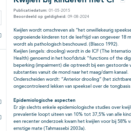
Kwijlen bij kinderen met CP
Opti
Publicatiedatum:
01-05-2015
Beoordeeld op geldigheid:
09-08-2024
eken binnen deze richtlijn
Kwijlen wordt omschreven als “het onwillekeurig speeksel
opgroeiende kinderen tot de leeftijd van ongeveer 18 m
Alles openklappen
wordt als pathologisch beschouwd. (Blasco 1992).
Kwijlen (engels: drooling) wordt in de ICF (The Internation
Health) genoemd in het hoofdstuk “functions of the dig
beperking (impairment) die optreedt bij een gestoorde v
substanties vanuit de mond naar het maag/darm kanaal.
Onderscheiden wordt: “Anterior drooling” (het zichtbare 
ongecontroleerd lekken van speeksel over de tongbasis 
Epidemiologische aspecten
Er zijn slechts enkele epidemiologische studies over kwi
Subpagina's open- en dichtklappen
prevalentie loopt uiteen van 10% tot 37,5% van alle kin
een recenter onderzoek kwam het kwijlen voor bij 58% v
Subpagina's open- en dichtklappen
ernstige mate (Tahmassebi 2003a).