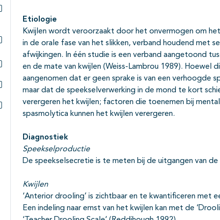
Etiologie
Subpagina's open- en dichtklappen
Kwijlen wordt veroorzaakt door het onvermogen om he
in de orale fase van het slikken, verband houdend met 
Subpagina's open- en dichtklappen
afwijkingen. In één studie is een verband aangetoond tu
en de mate van kwijlen (Weiss-Lambrou 1989). Hoewel di
Subpagina's open- en dichtklappen
aangenomen dat er geen sprake is van een verhoogde spe
maar dat de speekselverwerking in de mond te kort schie
Subpagina's open- en dichtklappen
verergeren het kwijlen; factoren die toenemen bij mental
spasmolytica kunnen het kwijlen verergeren.
Subpagina's open- en dichtklappen
Diagnostiek
Speekselproductie
De speekselsecretie is te meten bij de uitgangen van de
Kwijlen
‘Anterior drooling’ is zichtbaar en te kwantificeren me
Een indeling naar ernst van het kwijlen kan met de ‘Drool