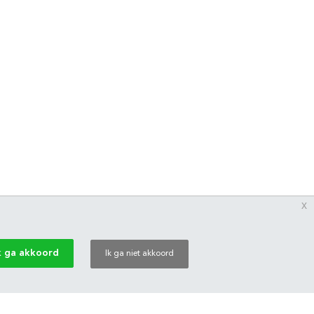
x
k ga akkoord
Ik ga niet akkoord