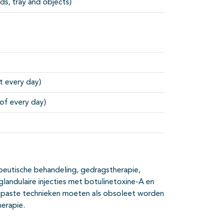
ds, tray and objects)
t every day)
 of every day)
peutische behandeling, gedragstherapie,
landulaire injecties met botulinetoxine-A en
egepaste technieken moeten als obsoleet worden
erapie.