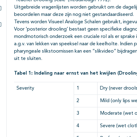
‘Teacher Drooling Scale’ (Reddihough 1992).
Uitgebreide vragenlijsten worden gebruikt om de dagelij
beoordelen maar deze zijn nog niet gestandaardiseerd.
Subpagina's open- en dichtklappen
Tevens worden Visueel Analoge Schalen gebruikt, ingevu
Voor ‘posterior drooling’ bestaat geen specifieke diagno
Subpagina's open- en dichtklappen
mondmotorisch onderzoek een cruciale rol als er sprake 
a.g.v. van lekken van speeksel naar de keelholte. Indien
pharyngeale slikstoornissen kan een “slikvideo” bijdrage
uit te sluiten.
Tabel 1: Indeling naar ernst van het kwijlen (Drooli
Severity
1
Dry (never drools
2
Mild (only lips w
3
Moderate (wet on
4
Severe (wet clot