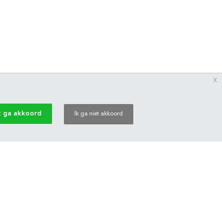
x
k ga akkoord
Ik ga niet akkoord