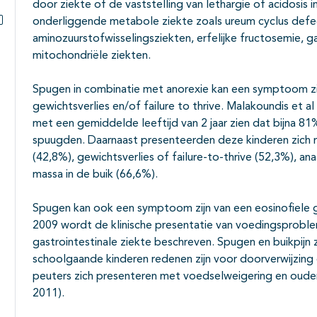
Subpagina's open- en dichtklappen
door ziekte of de vaststelling van lethargie of acidosis 
onderliggende metabole ziekte zoals ureum cyclus defe
Subpagina's open- en dichtklappen
aminozuurstofwisselingsziekten, erfelijke fructosemie, 
mitochondriële ziekten.
Spugen in combinatie met anorexie kan een symptoom zij
gewichtsverlies en/of failure to thrive. Malakoundis et al
met een gemiddelde leeftijd van 2 jaar zien dat bijna 81
spuugden. Daarnaast presenteerden deze kinderen zich m
(42,8%), gewichtsverlies of failure-to-thrive (52,3%), an
massa in de buik (66,6%).
Spugen kan ook een symptoom zijn van een eosinofiele ga
2009 wordt de klinische presentatie van voedingsproble
gastrointestinale ziekte beschreven. Spugen en buikpijn 
schoolgaande kinderen redenen zijn voor doorverwijzing 
peuters zich presenteren met voedselweigering en ouder
2011).