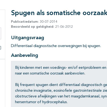
Spugen als somatische oorzaa
Publicatiedatum:
30-07-2014
Beoordeeld op geldigheid:
21-06-2012
Uitgangsvraag
eken binnen deze richtlijn
Differentiaal diagnostische overwegingen bij spugen.
Alles openklappen
Aanbeveling
Bij kinderen met een voedings- en/of eetprobleem en
naar een somatische oorzaak aanbevolen.
Bij frequent spugen dient differentiaal diagnostisch
chronische invaginatie, eosinofiele gastrointestinale z
obstructieve afwijkingen van het maagdarmkanaal, sy
hersentumor of hydrocephalus.