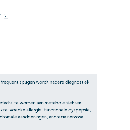
k
Opties
 frequent spugen wordt nadere diagnostiek
 gedacht te worden aan metabole ziekten,
iekte, voedselallergie, functionele dyspepsie,
ndromale aandoeningen, anorexia nervosa,