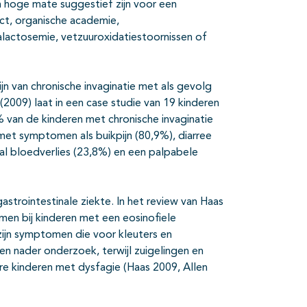
in hoge mate suggestief zijn voor een
ct, organische academie,
galactosemie, vetzuuroxidatiestoornissen of
n van chronische invaginatie met als gevolg
 (2009) laat in een case studie van 19 kinderen
% van de kinderen met chronische invaginatie
et symptomen als buikpijn (80,9%), diarree
aal bloedverlies (23,8%) en een palpabele
strointestinale ziekte. In het review van Haas
men bij kinderen met een eosinofiele
zijn symptomen die voor kleuters en
en nader onderzoek, terwijl zuigelingen en
e kinderen met dysfagie (Haas 2009, Allen