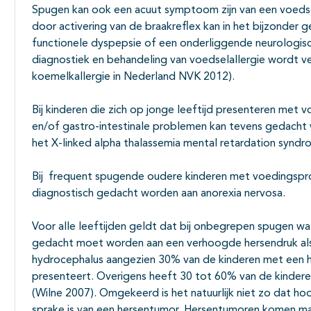
Spugen kan ook een acuut symptoom zijn van een voedsel
door activering van de braakreflex kan in het bijzonder
functionele dyspepsie of een onderliggende neurologisc
diagnostiek en behandeling van voedselallergie wordt ver
koemelkallergie in Nederland NVK 2012).
Bij kinderen die zich op jonge leeftijd presenteren met
en/of gastro-intestinale problemen kan tevens gedacht
het X-linked alpha thalassemia mental retardation syndr
Bij frequent spugende oudere kinderen met voedingspr
diagnostisch gedacht worden aan anorexia nervosa.
Voor alle leeftijden geldt dat bij onbegrepen spugen wa
gedacht moet worden aan een verhoogde hersendruk als
hydrocephalus aangezien 30% van de kinderen met een he
presenteert. Overigens heeft 30 tot 60% van de kinder
(Wilne 2007). Omgekeerd is het natuurlijk niet zo dat h
sprake is van een hersentumor. Hersentumoren komen ma