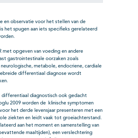
en observatie voor het stellen van de
s het spugen aan iets specifieks gerelateerd
worden.
R met opgeven van voeding en andere
st gastrointestinale oorzaken zoals
, neurologische, metabole, endocriene, cardiale
gebreide differentiaal diagnose wordt
ken.
differentiaal diagnostisch ook gedacht
icioglu 2009 worden de klinische symptomen
 voor het derde levensjaar presenteren met een
le ziekten en leidt vaak tot groeiachterstand.
elateerd aan het moment en samenstelling van
 bevattende maaltijden), een verslechtering