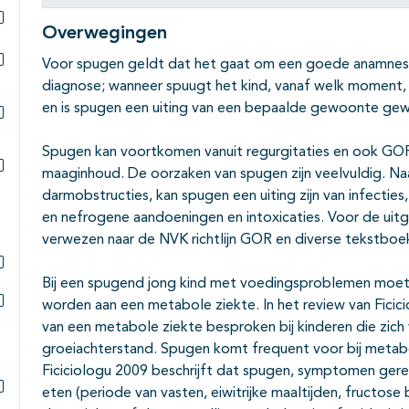
Overwegingen
Subpagina's open- en dichtklappen
Voor spugen geldt dat het gaat om een goede anamnese 
Subpagina's open- en dichtklappen
diagnose; wanneer spuugt het kind, vanaf welk moment, i
en is spugen een uiting van een bepaalde gewoonte ge
Subpagina's open- en dichtklappen
Spugen kan voortkomen vanuit regurgitaties en ook GO
maaginhoud. De oorzaken van spugen zijn veelvuldig. Naa
Subpagina's open- en dichtklappen
darmobstructies, kan spugen een uiting zijn van infecties
en nefrogene aandoeningen en intoxicaties. Voor de uit
verwezen naar de NVK richtlijn GOR en diverse tekstboe
Bij een spugend jong kind met voedingsproblemen moet 
Subpagina's open- en dichtklappen
worden aan een metabole ziekte. In het review van Fic
Subpagina's open- en dichtklappen
van een metabole ziekte besproken bij kinderen die zich
groeiachterstand. Spugen komt frequent voor bij metabo
Ficiciologu 2009 beschrijft dat spugen, symptomen ger
eten (periode van vasten, eiwitrijke maaltijden, fructose