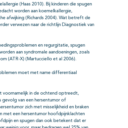
allergie (Haas 2010). Bij kinderen die spugen
 gedacht worden aan koemelkallergie,
he afwijking (Richards 2004). Wat betreft de
der verwezen naar de richtlijn Diagnostiek van
 voedingsproblemen en regurgitatie, spugen
 worden aan syndromale aandoeningen, zoals
oom (ATR-X) (Martucciello et al 2006).
oblemen moet met name differentiaal
t voornamelijk in de ochtend optreedt,
 gevolg van een hersentumor of
rsentumor zich met misselijkheid en braken
en met een hersentumor hoofdpijnklachten
oofdpijn en spugen dan ook betekent dat er
ar weinig voor, maar bedragen wel 25% van