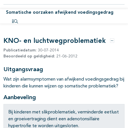
pagina's open- en dichtklappen
Somatische oorzaken afwijkend voedingsgedrag
pagina's open- en dichtklappen
Open inhoudsopgave
pagina's open- en dichtklappen
KNO- en luchtwegproblematiek
pagina's open- en dichtklappen
Opties
Publicatiedatum:
30-07-2014
pagina's open- en dichtklappen
Beoordeeld op geldigheid:
21-06-2012
Uitgangsvraag
pagina's open- en dichtklappen
Wat zijn alarmsymptomen van afwijkend voedingsgedrag bij
kinderen die kunnen wijzen op somatische problematiek?
Aanbeveling
pagina's open- en dichtklappen
Bij kinderen met slikproblematiek, verminderde eetlust
pagina's open- en dichtklappen
en groeivertraging dient een adenotonsillaire
hypertrofie te worden uitgesloten.