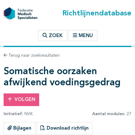
Richtlijnendatabase
t inhoudsopgave
ZOEK
MENU
n binnen deze richtlijn
Terug naar zoekresultaten
Somatische oorzaken
les openklappen
afwijkend voedingsgedrag
VOLGEN
Initiatief:
NVK
Aantal modules:
27
Bijlagen
Download richtlijn