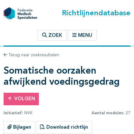
Richtlijnendatabase
t inhoudsopgave
ZOEK
MENU
n binnen deze richtlijn
Terug naar zoekresultaten
Somatische oorzaken
les openklappen
afwijkend voedingsgedrag
VOLGEN
Initiatief:
NVK
Aantal modules:
27
Bijlagen
Download richtlijn