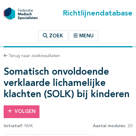
Richtlijnendatabase
t inhoudsopgave
ZOEK
MENU
n binnen deze richtlijn
Terug naar zoekresultaten
Somatisch onvoldoende
verklaarde lichamelijke
klachten (SOLK) bij kinderen
VOLGEN
Initiatief:
NVK
Aantal modules:
20