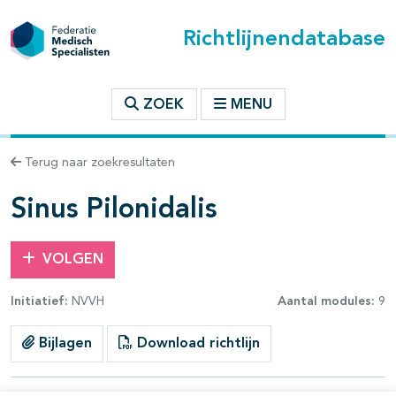
Richtlijnendatabase
t inhoudsopgave
ZOEK
MENU
n binnen deze richtlijn
Terug naar zoekresultaten
les openklappen
Sinus Pilonidalis
VOLGEN
Initiatief:
NVVH
Aantal modules:
9
Bijlagen
Download richtlijn
pagina's open- en dichtklappen