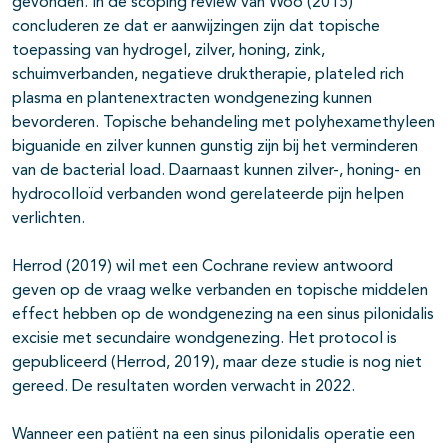
gevonden. In de scoping review van Woo (2015)
concluderen ze dat er aanwijzingen zijn dat topische
toepassing van hydrogel, zilver, honing, zink,
schuimverbanden, negatieve druktherapie, plateled rich
plasma en plantenextracten wondgenezing kunnen
bevorderen. Topische behandeling met polyhexamethyleen
biguanide en zilver kunnen gunstig zijn bij het verminderen
van de bacterial load. Daarnaast kunnen zilver-, honing- en
hydrocolloïd verbanden wond gerelateerde pijn helpen
verlichten.
Herrod (2019) wil met een Cochrane review antwoord
geven op de vraag welke verbanden en topische middelen
effect hebben op de wondgenezing na een sinus pilonidalis
excisie met secundaire wondgenezing. Het protocol is
gepubliceerd (Herrod, 2019), maar deze studie is nog niet
gereed. De resultaten worden verwacht in 2022.
Wanneer een patiënt na een sinus pilonidalis operatie een