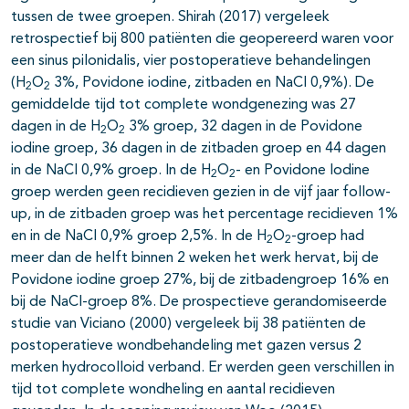
tussen de twee groepen. Shirah (2017) vergeleek
retrospectief bij 800 patiënten die geopereerd waren voor
een sinus pilonidalis, vier postoperatieve behandelingen
(H
O
3%, Povidone iodine, zitbaden en NaCl 0,9%). De
2
2
gemiddelde tijd tot complete wondgenezing was 27
dagen in de H
O
3% groep, 32 dagen in de Povidone
2
2
iodine groep, 36 dagen in de zitbaden groep en 44 dagen
in de NaCl 0,9% groep. In de H
O
- en Povidone Iodine
2
2
groep werden geen recidieven gezien in de vijf jaar follow-
up, in de zitbaden groep was het percentage recidieven 1%
en in de NaCl 0,9% groep 2,5%. In de H
O
-groep had
2
2
meer dan de helft binnen 2 weken het werk hervat, bij de
Povidone iodine groep 27%, bij de zitbadengroep 16% en
bij de NaCl-groep 8%. De prospectieve gerandomiseerde
studie van Viciano (2000) vergeleek bij 38 patiënten de
postoperatieve wondbehandeling met gazen versus 2
merken hydrocolloid verband. Er werden geen verschillen in
tijd tot complete wondheling en aantal recidieven