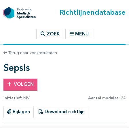
Richtlijnendatabase
t inhoudsopgave
ZOEK
MENU
n binnen deze richtlijn
Terug naar zoekresultaten
les openklappen
Sepsis
VOLGEN
Initiatief:
NIV
Aantal modules:
24
Bijlagen
Download richtlijn