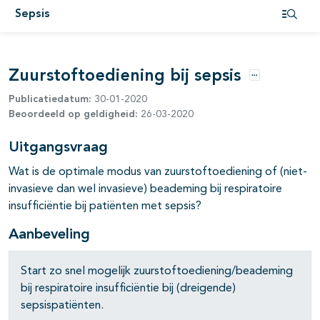
Sepsis
Open i
Zuurstoftoediening bij sepsis
Opties
Publicatiedatum:
30-01-2020
Beoordeeld op geldigheid:
26-03-2020
pagina's open- en dichtklappen
Uitgangsvraag
pagina's open- en dichtklappen
Wat is de optimale modus van zuurstoftoediening of (niet-
pagina's open- en dichtklappen
invasieve dan wel invasieve) beademing bij respiratoire
insufficiëntie bij patiënten met sepsis?
Aanbeveling
Start zo snel mogelijk zuurstoftoediening/beademing
bij respiratoire insufficiëntie bij (dreigende)
sepsispatiënten.