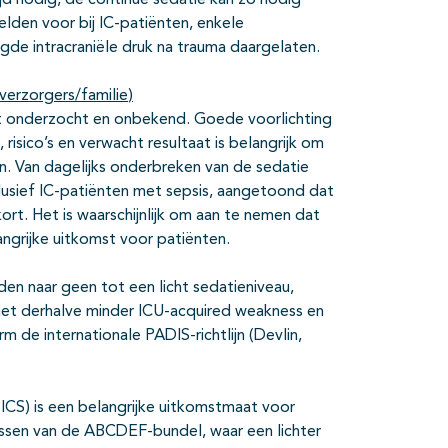
tijd nodig, de continue sedatie kan zo nodig
den voor bij IC-patiënten, enkele
de intracraniële druk na trauma daargelaten.
 verzorgers
/familie
)
iet onderzocht en onbekend. Goede voorlichting
isico’s en verwacht resultaat is belangrijk om
. Van dagelijks onderbreken van de sedatie
nclusief IC-patiënten met sepsis, aangetoond dat
rt. Het is waarschijnlijk om aan te nemen dat
angrijke uitkomst voor patiënten.
en naar geen tot een licht sedatieniveau,
 met derhalve minder ICU-acquired weakness en
 de internationale PADIS-richtlijn (Devlin,
CS) is een belangrijke uitkomstmaat voor
passen van de ABCDEF-bundel, waar een lichter