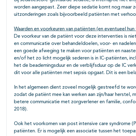
Bij sedatiescore-gestuurde sedatie, is interruptie niet al
worden aangepast. Zeer diepe sedatie komt nog maar zel
uitzonderingen zoals bijvoorbeeld patiënten met verhoog
Waarden en voorkeuren van patiënten (en eventueel hun
De voorkeur van de patiënt voor deze interventies is n
en communicatie over behandeldoelen, voor- en nadelen, r
een goede afweging te maken voor patiënten en naasten
en/of het zo licht mogelijk sederen is in IC-patiënten, i
het de beademingsduur en de verblijfsduur op de IC verko
dit voor alle patiënten met sepsis opgaat. Dit is een bel
In het algemeen dient zoveel mogelijk gestreefd te word
zodat de patiënt mee kan werken aan zijn/haar herstel,
betere communicatie met zorgverlener en familie, conform
2018).
Ook het voorkomen van post intensive care syndrome (PI
patiënten. Er is mogelijk een associatie tussen het toe