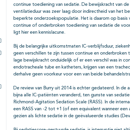
continue toediening van sedatie. De bewijskracht van de
ventilatieduur was zeer laag door indirectheid van het bew
beperkte onderzoekspopulatie. Het is daarom op basis v
continue of onderbroken toediening van sedatie de voor
ligt hier een kennislacune.
Bij de belangrijke uitkomstmaten IC-verblijfsduur, ziekenhu
Subpagina's open- en dichtklappen
geen verschillen te zijn tussen continue en onderbroken
Subpagina's open- en dichtklappen
lage bewijskracht onduidelijk of er een verschil was in c
endotracheale tube en katheters, krijgen van een tracheot
derhalve geen voorkeur voor een van beide behandelstr
De review van Burry uit 2014 is echter gedateerd. In de a
Subpagina's open- en dichtklappen
bijna alle IC-patiënten veranderd, ten gunste van sedati
Richmond-Agitation Sedation Scale (RASS). In de interna
een RASS van -2 tot +1 (of een equivalent wanneer een a
gezien als lichte sedatie in de geëvalueerde studies (Devl