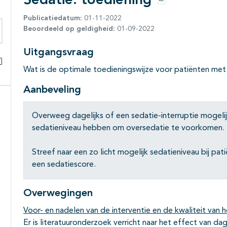
Sedatie: toediening
Opties
Publicatiedatum:
01-11-2022
Beoordeeld op geldigheid:
01-09-2022
eken binnen deze richtlijn
Uitgangsvraag
Wat is de optimale toedieningswijze voor patiënten met s
Alles openklappen
Aanbeveling
Overweeg dagelijks of een sedatie-interruptie mogelijk
sedatieniveau hebben om oversedatie te voorkomen.
Streef naar een zo licht mogelijk sedatieniveau bij pat
een sedatiescore.
Overwegingen
Voor- en nadelen van de interventie en de kwaliteit van h
Er is literatuuronderzoek verricht naar het effect van dag