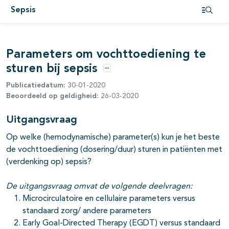
Sepsis
Open i
Parameters om vochttoediening te
sturen bij sepsis
Opties
Publicatiedatum:
30-01-2020
pagina's open- en dichtklappen
Beoordeeld op geldigheid:
26-03-2020
pagina's open- en dichtklappen
Uitgangsvraag
pagina's open- en dichtklappen
Op welke (hemodynamische) parameter(s) kun je het beste
de vochttoediening (dosering/duur) sturen in patiënten met
(verdenking op) sepsis?
De uitgangsvraag omvat de volgende deelvragen:
Microcirculatoire en cellulaire parameters versus
standaard zorg/ andere parameters
Early Goal-Directed Therapy (EGDT) versus standaard