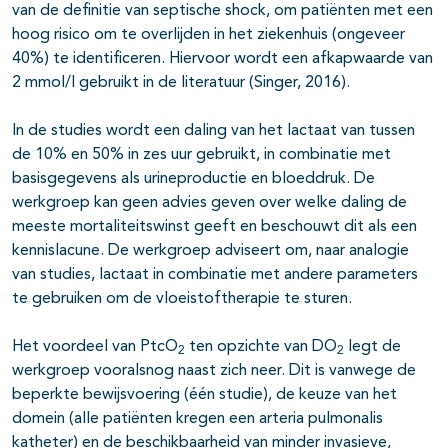
van de definitie van septische shock, om patiënten met een
hoog risico om te overlijden in het ziekenhuis (ongeveer
40%) te identificeren. Hiervoor wordt een afkapwaarde van
2 mmol/l gebruikt in de literatuur (Singer, 2016).
In de studies wordt een daling van het lactaat van tussen
de 10% en 50% in zes uur gebruikt, in combinatie met
basisgegevens als urineproductie en bloeddruk. De
werkgroep kan geen advies geven over welke daling de
meeste mortaliteitswinst geeft en beschouwt dit als een
kennislacune. De werkgroep adviseert om, naar analogie
van studies, lactaat in combinatie met andere parameters
te gebruiken om de vloeistoftherapie te sturen.
Het voordeel van PtcO
ten opzichte van DO
legt de
2
2
werkgroep vooralsnog naast zich neer. Dit is vanwege de
beperkte bewijsvoering (één studie), de keuze van het
domein (alle patiënten kregen een arteria pulmonalis
katheter) en de beschikbaarheid van minder invasieve,