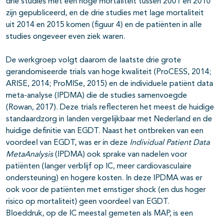
drie studies met een hoge mortaliteit tussen 2001 en 2010
zijn gepubliceerd, en de drie studies met lage mortaliteit
uit 2014 en 2015 komen (figuur 4) en de patiënten in alle
studies ongeveer even ziek waren.
De werkgroep volgt daarom de laatste drie grote
gerandomiseerde trials van hoge kwaliteit (ProCESS, 2014;
ARISE, 2014; ProMISe, 2015) en de individuele patiënt data
meta-analyse (IPDMA) die de studies samenvoegde
(Rowan, 2017). Deze trials reflecteren het meest de huidige
standaardzorg in landen vergelijkbaar met Nederland en de
huidige definitie van EGDT. Naast het ontbreken van een
voordeel van EGDT, was er in deze
Individual Patient Data
MetaAnalysis
(IPDMA) ook sprake van nadelen voor
patiënten (langer verblijf op IC, meer cardiovasculaire
ondersteuning) en hogere kosten. In deze IPDMA was er
ook voor de patiënten met ernstiger shock (en dus hoger
risico op mortaliteit) geen voordeel van EGDT.
Bloeddruk, op de IC meestal gemeten als MAP, is een