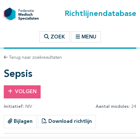
Richtlijnendatabase
t inhoudsopgave
ZOEK
MENU
n binnen deze richtlijn
Terug naar zoekresultaten
les openklappen
Sepsis
VOLGEN
Initiatief:
NIV
Aantal modules:
24
Bijlagen
Download richtlijn