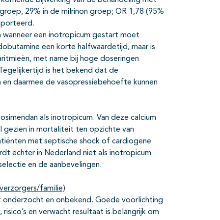
rkomende bijwerking van de behandeling met
groep, 29% in de milrinon groep; OR 1,78 (95%
pporteerd.
en wanneer een inotropicum gestart moet
dobutamine een korte halfwaardetijd, maar is
ritmieën, met name bij hoge doseringen
gelijkertijd is het bekend dat de
n en daarmee de vasopressiebehoefte kunnen
osimendan als inotropicum. Van deze calcium
l gezien in mortaliteit ten opzichte van
atiënten met septische shock of cardiogene
t echter in Nederland niet als inotropicum
selectie en de aanbevelingen.
verzorgers/familie)
iet onderzocht en onbekend. Goede voorlichting
isico’s en verwacht resultaat is belangrijk om