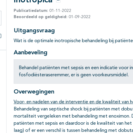
Inotropica
Opties
Publicatiedatum:
01-11-2022
Beoordeeld op geldigheid:
01-09-2022
eken binnen deze richtlijn
Uitgangsvraag
Wat is de optimale inotropische behandeling bij patiënt
Alles openklappen
Aanbeveling
Behandel patiënten met sepsis en een indicatie voor 
fosfodiësteraseremmer, er is geen voorkeursmiddel.
Overwegingen
Voor- en nadelen van de interventie en de kwaliteit van h
Behandeling van septische shock bij patiënten met dobuta
mortaliteit vergeleken met behandeling met enoximon. D
patiënten met sepsis en daardoor is de kwaliteit van het
laag) of er een verschil is tussen behandeling met dob