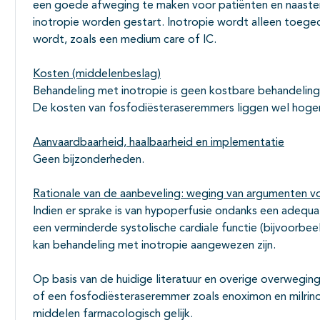
een goede afweging te maken voor patiënten en naasten
inotropie worden gestart. Inotropie wordt alleen toege
wordt, zoals een medium care of IC.
Kosten (middelenbeslag)
Behandeling met inotropie is geen kostbare behandeling
De kosten van fosfodiësteraseremmers liggen wel hoge
Aanvaardbaarheid, haalbaarheid en implementatie
Geen bijzonderheden.
Rationale van de aanbeveling: weging van argumenten vo
Indien er sprake is van hypoperfusie ondanks een adequat
een verminderde systolische cardiale functie (bijvoorbe
kan behandeling met inotropie aangewezen zijn.
Op basis van de huidige literatuur en overige overwegin
of een fosfodiësteraseremmer zoals enoximon en milrino
middelen farmacologisch gelijk.