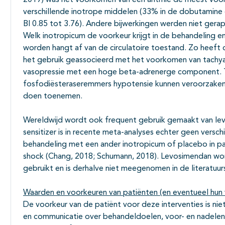
2019) was het voorkomen van een aritmie de meest voo
verschillende inotrope middelen (33% in de dobutamine 
BI 0.85 tot 3.76). Andere bijwerkingen werden niet gera
Welk inotropicum de voorkeur krijgt in de behandeling 
worden hangt af van de circulatoire toestand. Zo heeft 
het gebruik geassocieerd met het voorkomen van tachya
vasopressie met een hoge beta-adrenerge component. Te
fosfodiësteraseremmers hypotensie kunnen veroorzake
doen toenemen.
Wereldwijd wordt ook frequent gebruik gemaakt van lev
sensitizer is in recente meta-analyses echter geen verschi
behandeling met een ander inotropicum of placebo in p
shock (Chang, 2018; Schumann, 2018). Levosimendan word
gebruikt en is derhalve niet meegenomen in de literatuur
Waarden en voorkeuren van patiënten (en eventueel hun 
De voorkeur van de patiënt voor deze interventies is n
en communicatie over behandeldoelen, voor- en nadelen, r