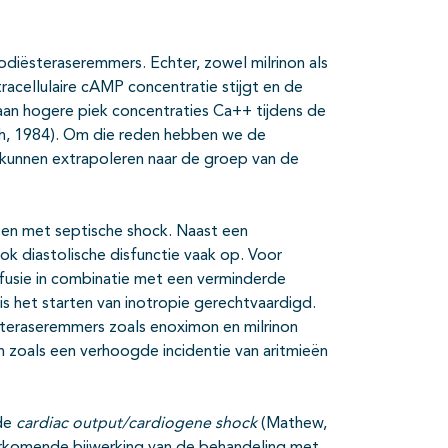
diësteraseremmers. Echter, zowel milrinon als
cellulaire cAMP concentratie stijgt en de
n hogere piek concentraties Ca++ tijdens de
ah, 1984). Om die reden hebben we de
 kunnen extrapoleren naar de groep van de
ten met septische shock. Naast een
ook diastolische disfunctie vaak op. Voor
usie in combinatie met een verminderde
is het starten van inotropie gerechtvaardigd.
raseremmers zoals enoximon en milrinon
 zoals een verhoogde incidentie van aritmieën
rde
cardiac output/cardiogene shock
(Mathew,