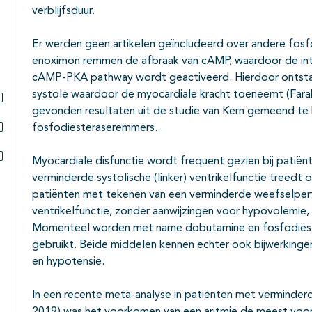
verblijfsduur.
Er werden geen artikelen geïncludeerd over andere fosfo
enoximon remmen de afbraak van cAMP, waardoor de intra
cAMP-PKA pathway wordt geactiveerd. Hierdoor ontstaa
systole waardoor de myocardiale kracht toeneemt (Far
gevonden resultaten uit de studie van Kern gemeend te
Subpagina's open- en dichtklappen
fosfodiësteraseremmers.
Subpagina's open- en dichtklappen
Myocardiale disfunctie wordt frequent gezien bij patiën
Subpagina's open- en dichtklappen
verminderde systolische (linker) ventrikelfunctie treedt 
patiënten met tekenen van een verminderde weefselperf
ventrikelfunctie, zonder aanwijzingen voor hypovolemie, 
Momenteel worden met name dobutamine en fosfodiëste
gebruikt. Beide middelen kennen echter ook bijwerkingen
en hypotensie.
In een recente meta-analyse in patiënten met verminde