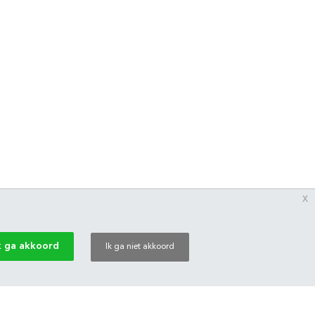
x
k ga akkoord
Ik ga niet akkoord