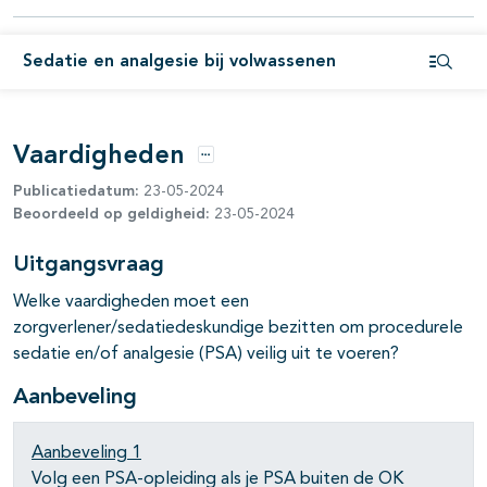
pagina's open- en dichtklappen
Sedatie en analgesie bij volwassenen
Open i
Vaardigheden
Opties
Publicatiedatum:
23-05-2024
pagina's open- en dichtklappen
Beoordeeld op geldigheid:
23-05-2024
Uitgangsvraag
Welke vaardigheden moet een
zorgverlener/sedatiedeskundige bezitten om procedurele
sedatie en/of analgesie (PSA) veilig uit te voeren?
Aanbeveling
Aanbeveling 1
Volg een PSA-opleiding als je PSA buiten de OK