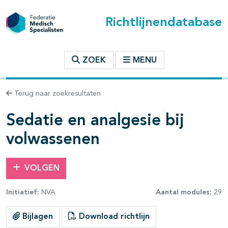
Richtlijnendatabase
t inhoudsopgave
ZOEK
MENU
n binnen deze richtlijn
Terug naar zoekresultaten
les openklappen
Sedatie en analgesie bij
volwassenen
VOLGEN
pagina's open- en dichtklappen
Initiatief:
NVA
Aantal modules:
29
Bijlagen
Download richtlijn