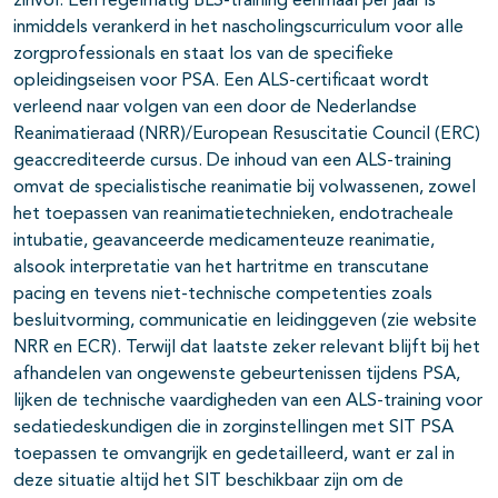
zinvol. Een regelmatig BLS-training eenmaal per jaar is
inmiddels verankerd in het nascholingscurriculum voor alle
zorgprofessionals en staat los van de specifieke
opleidingseisen voor PSA. Een ALS-certificaat wordt
verleend naar volgen van een door de Nederlandse
Reanimatieraad (NRR)/European Resuscitatie Council (ERC)
geaccrediteerde cursus. De inhoud van een ALS-training
omvat de specialistische reanimatie bij volwassenen, zowel
het toepassen van reanimatietechnieken, endotracheale
intubatie, geavanceerde medicamenteuze reanimatie,
alsook interpretatie van het hartritme en transcutane
pacing en tevens niet-technische competenties zoals
besluitvorming, communicatie en leidinggeven (zie website
NRR en ECR). Terwijl dat laatste zeker relevant blijft bij het
afhandelen van ongewenste gebeurtenissen tijdens PSA,
lijken de technische vaardigheden van een ALS-training voor
sedatiedeskundigen die in zorginstellingen met SIT PSA
toepassen te omvangrijk en gedetailleerd, want er zal in
deze situatie altijd het SIT beschikbaar zijn om de