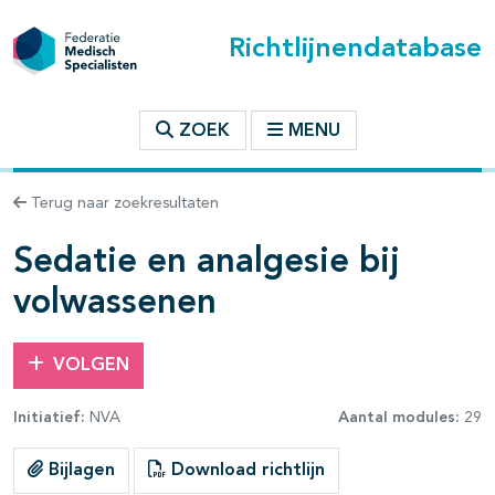
Richtlijnendatabase
t inhoudsopgave
ZOEK
MENU
n binnen deze richtlijn
Terug naar zoekresultaten
les openklappen
Sedatie en analgesie bij
volwassenen
VOLGEN
pagina's open- en dichtklappen
Initiatief:
NVA
Aantal modules:
29
Bijlagen
Download richtlijn