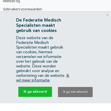
Werken bij
Gebruikersvoorwaarden
x
Privacyverklaring
De Federatie Medisch
Specialisten maakt
Contact
gebruik van cookies
Mercatorlaan 1200
Deze website van de
3528 BL Utrecht
Federatie Medisch
Specialisten maakt gebruik
van cookies, hiermee
(088) 505 34 34
verzamelen we informatie
info@richtlijnendatabase.nl
over het gebruik van de
website. Deze worden
gebruikt voor analyse en
YouTube
LinkedIn
verbetering van de website.
Ik
wil meer informatie
KvK Federatie Medisch Specialisten:
40483480
Ik ga akkoord
Ik ga niet akkoord
Privacyverklaring
Back to top