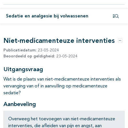
pagina's open- en dichtklappen
Sedatie en analgesie bij volwassenen
Open i
Niet-medicamenteuze interventies
Opti
Publicatiedatum:
23-05-2024
pagina's open- en dichtklappen
Beoordeeld op geldigheid:
23-05-2024
Uitgangsvraag
Wat is de plaats van niet-medicamenteuze interventies als
vervanging van of in aanvulling op medicamenteuze
sedatie?
Aanbeveling
Overweeg het toevoegen van niet-medicamenteuze
interventies, die afleiden van pijn en angst, aan