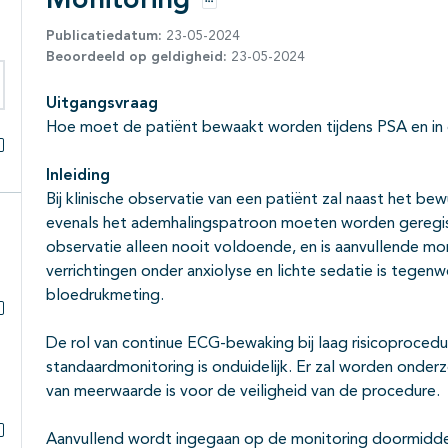
Monitoring
Opties
Publicatiedatum:
23-05-2024
Beoordeeld op geldigheid:
23-05-2024
Uitgangsvraag
eken binnen deze richtlijn
Hoe moet de patiënt bewaakt worden tijdens PSA en in
Alles openklappen
Inleiding
Bij klinische observatie van een patiënt zal naast het bew
evenals het ademhalingspatroon moeten worden geregistre
observatie alleen nooit voldoende, en is aanvullende mo
verrichtingen onder anxiolyse en lichte sedatie is tege
bloedrukmeting.
Subpagina's open- en dichtklappen
De rol van continue ECG-bewaking bij laag risicoprocedure
standaardmonitoring is onduidelijk. Er zal worden onder
van meerwaarde is voor de veiligheid van de procedure.
Aanvullend wordt ingegaan op de monitoring doormiddel v