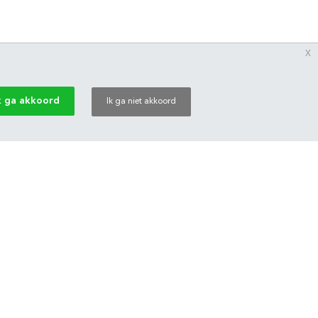
x
k ga akkoord
Ik ga niet akkoord