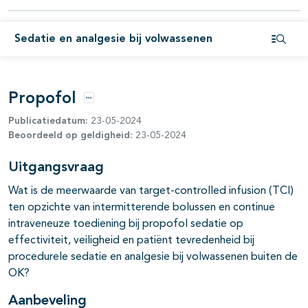
pagina's open- en dichtklappen
Sedatie en analgesie bij volwassenen
Open i
Propofol
Opties
Publicatiedatum:
23-05-2024
Beoordeeld op geldigheid:
23-05-2024
Uitgangsvraag
Wat is de meerwaarde van target-controlled infusion (TCI)
ten opzichte van intermitterende bolussen en continue
intraveneuze toediening bij propofol sedatie op
effectiviteit, veiligheid en patiënt tevredenheid bij
procedurele sedatie en analgesie bij volwassenen buiten de
OK?
pagina's open- en dichtklappen
Aanbeveling