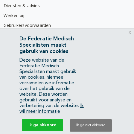
Diensten & advies
Werken bij
Gebruikersvoorwaarden
x
Privacyverklaring
De Federatie Medisch
Specialisten maakt
Contact
gebruik van cookies
Mercatorlaan 1200
Deze website van de
3528 BL Utrecht
Federatie Medisch
Specialisten maakt gebruik
van cookies, hiermee
(088) 505 34 34
verzamelen we informatie
info@richtlijnendatabase.nl
over het gebruik van de
website. Deze worden
gebruikt voor analyse en
YouTube
LinkedIn
verbetering van de website.
Ik
wil meer informatie
KvK Federatie Medisch Specialisten:
40483480
Ik ga akkoord
Ik ga niet akkoord
Privacyverklaring