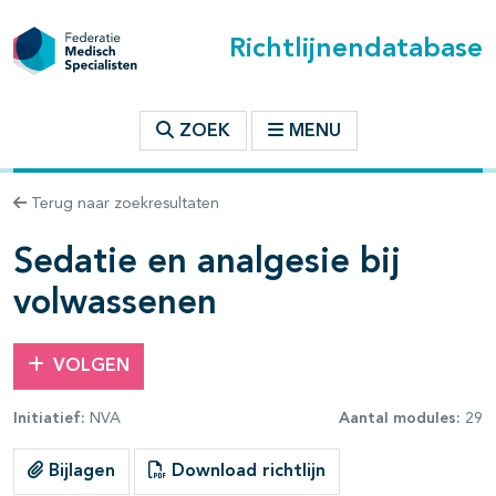
Richtlijnendatabase
t inhoudsopgave
ZOEK
MENU
n binnen deze richtlijn
Terug naar zoekresultaten
les openklappen
Sedatie en analgesie bij
volwassenen
VOLGEN
pagina's open- en dichtklappen
Initiatief:
NVA
Aantal modules:
29
Bijlagen
Download richtlijn