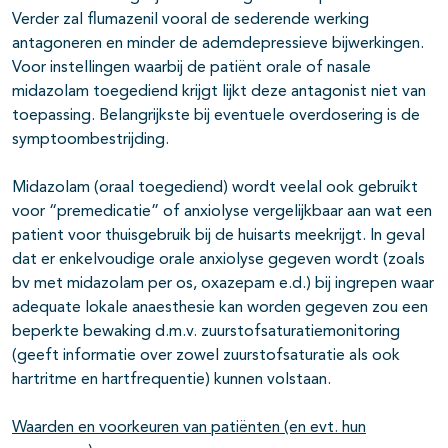
Verder zal flumazenil vooral de sederende werking
antagoneren en minder de ademdepressieve bijwerkingen.
Voor instellingen waarbij de patiënt orale of nasale
midazolam toegediend krijgt lijkt deze antagonist niet van
toepassing. Belangrijkste bij eventuele overdosering is de
symptoombestrijding.
Midazolam (oraal toegediend) wordt veelal ook gebruikt
voor “premedicatie” of anxiolyse vergelijkbaar aan wat een
patient voor thuisgebruik bij de huisarts meekrijgt. In geval
dat er enkelvoudige orale anxiolyse gegeven wordt (zoals
bv met midazolam per os, oxazepam e.d.) bij ingrepen waar
adequate lokale anaesthesie kan worden gegeven zou een
beperkte bewaking d.m.v. zuurstofsaturatiemonitoring
(geeft informatie over zowel zuurstofsaturatie als ook
hartritme en hartfrequentie) kunnen volstaan.
Waarden en voorkeuren van patiënten (en evt. hun