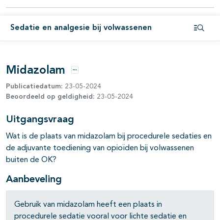
pagina's open- en dichtklappen
Sedatie en analgesie bij volwassenen
Open i
Midazolam
Opties
Publicatiedatum:
23-05-2024
Beoordeeld op geldigheid:
23-05-2024
Uitgangsvraag
Wat is de plaats van midazolam bij procedurele sedaties en
de adjuvante toediening van opioïden bij volwassenen
buiten de OK?
Aanbeveling
pagina's open- en dichtklappen
Gebruik van midazolam heeft een plaats in
procedurele sedatie vooral voor lichte sedatie en