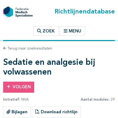
Richtlijnendatabase
t inhoudsopgave
ZOEK
MENU
n binnen deze richtlijn
Terug naar zoekresultaten
les openklappen
Sedatie en analgesie bij
volwassenen
VOLGEN
pagina's open- en dichtklappen
Initiatief:
NVA
Aantal modules:
29
Bijlagen
Download richtlijn