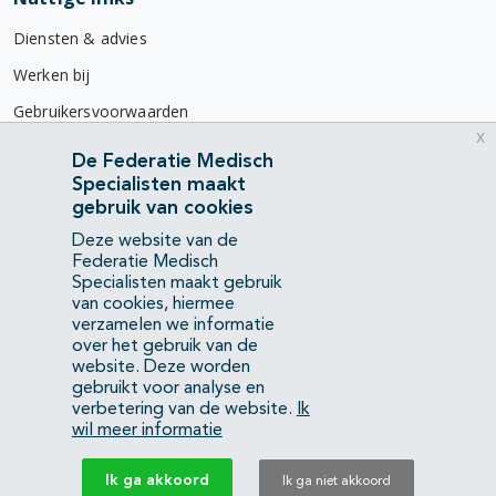
Diensten & advies
Werken bij
Gebruikersvoorwaarden
x
Privacyverklaring
De Federatie Medisch
Specialisten maakt
Contact
gebruik van cookies
Mercatorlaan 1200
Deze website van de
3528 BL Utrecht
Federatie Medisch
Specialisten maakt gebruik
van cookies, hiermee
(088) 505 34 34
verzamelen we informatie
info@richtlijnendatabase.nl
over het gebruik van de
website. Deze worden
gebruikt voor analyse en
YouTube
LinkedIn
verbetering van de website.
Ik
wil meer informatie
KvK Federatie Medisch Specialisten:
40483480
Ik ga akkoord
Ik ga niet akkoord