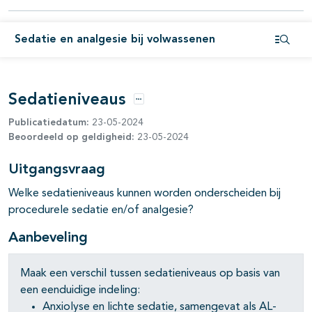
Sedatie en analgesie bij volwassenen
Open i
pagina's open- en dichtklappen
Sedatieniveaus
Opties
Publicatiedatum:
23-05-2024
Beoordeeld op geldigheid:
23-05-2024
Uitgangsvraag
pagina's open- en dichtklappen
Welke sedatieniveaus kunnen worden onderscheiden bij
procedurele sedatie en/of analgesie?
Aanbeveling
Maak een verschil tussen sedatieniveaus op basis van
een eenduidige indeling:
Anxiolyse en lichte sedatie, samengevat als AL-