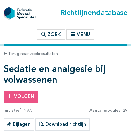
Richtlijnendatabase
t inhoudsopgave
ZOEK
MENU
n binnen deze richtlijn
Terug naar zoekresultaten
les openklappen
Sedatie en analgesie bij
volwassenen
VOLGEN
pagina's open- en dichtklappen
Initiatief:
NVA
Aantal modules:
29
Bijlagen
Download richtlijn