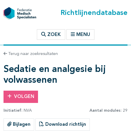
Richtlijnendatabase
t inhoudsopgave
ZOEK
MENU
n binnen deze richtlijn
Terug naar zoekresultaten
les openklappen
Sedatie en analgesie bij
volwassenen
VOLGEN
pagina's open- en dichtklappen
Initiatief:
NVA
Aantal modules:
29
Bijlagen
Download richtlijn