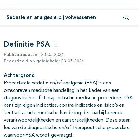
Sedatie en analgesie bij volwassenen
Open i
pagina's open- en dichtklappen
Definitie PSA
Opties
Publicatiedatum:
23-05-2024
Beoordeeld op geldigheid:
23-05-2024
Achtergrond
pagina's open- en dichtklappen
Procedurele sedatie en/of analgesie (PSA) is een
omschreven medische handeling in het kader van een
diagnostische of therapeutische medische procedure. PSA
kent zijn eigen indicaties, contra-indicaties en risico’s en
kent als aparte medische handeling de daarbij horende
verantwoordelijkheden en aansprakelijkheden. Deze staan
los van de diagnostische en/of therapeutische procedure
waarvoor PSA wordt gevraagd.