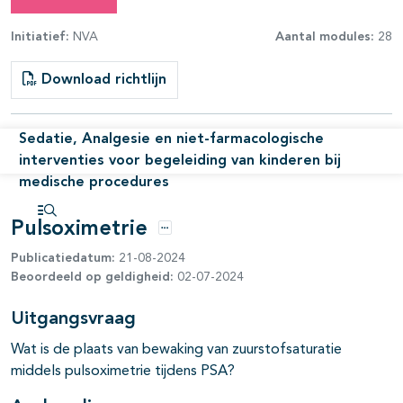
Initiatief:
NVA
Aantal modules:
28
Download richtlijn
Sedatie, Analgesie en niet-farmacologische
pagina's open- en dichtklappen
interventies voor begeleiding van kinderen bij
medische procedures
pagina's open- en dichtklappen
Pulsoximetrie
Open inhoudsopgave
Opties
Publicatiedatum:
21-08-2024
pagina's open- en dichtklappen
Beoordeeld op geldigheid:
02-07-2024
Uitgangsvraag
Wat is de plaats van bewaking van zuurstofsaturatie
middels pulsoximetrie tijdens PSA?