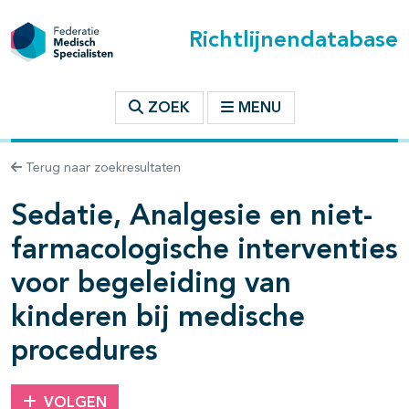
Richtlijnendatabase
t inhoudsopgave
ZOEK
MENU
Terug naar zoekresultaten
n binnen deze richtlijn
Sedatie, Analgesie en niet-
les openklappen
farmacologische interventies
voor begeleiding van
kinderen bij medische
procedures
VOLGEN