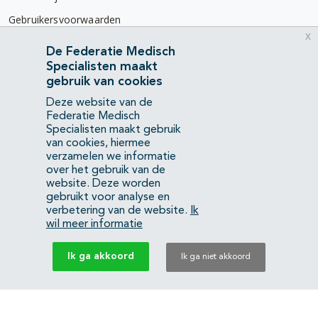
Gebruikersvoorwaarden
x
Privacyverklaring
De Federatie Medisch
Specialisten maakt
Contact
gebruik van cookies
Mercatorlaan 1200
Deze website van de
3528 BL Utrecht
Federatie Medisch
Specialisten maakt gebruik
van cookies, hiermee
(088) 505 34 34
verzamelen we informatie
info@richtlijnendatabase.nl
over het gebruik van de
website. Deze worden
gebruikt voor analyse en
YouTube
LinkedIn
verbetering van de website.
Ik
wil meer informatie
KvK Federatie Medisch Specialisten:
40483480
Ik ga akkoord
Ik ga niet akkoord
Privacyverklaring
Back to top