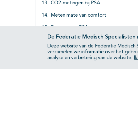
CO2-metingen bij PSA
Meten mate van comfort
Recovery na PSA
De Federatie Medisch Specialisten
Verslaglegging PSA
Deze website van de Federatie Medisch S
verzamelen we informatie over het gebru
Niet-farmacologische technieken
analyse en verbetering van de website.
I