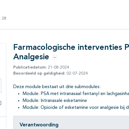
:
28
Farmacologische interventies 
Analgesie
r
Opties
Publicatiedatum:
21-08-2024
Beoordeeld op geldigheid:
02-07-2024
Deze module bestaat uit drie submodules:
eken binnen deze richtlijn
Module: PSA met intranasaal fentanyl en lachgasinhala
Module: Intranasale esketamine
Module: Opioïde of esketamine voor analgesie bij d
Alles openklappen
Verantwoording