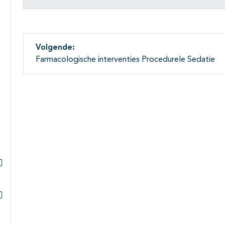
Volgende:
Farmacologische interventies Procedurele Sedatie
Subpagina's open- en dichtklappen
Subpagina's open- en dichtklappen