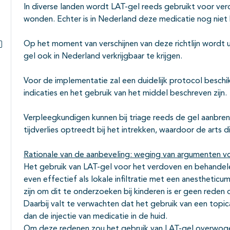
In diverse landen wordt LAT-gel reeds gebruikt voor ve
wonden. Echter is in Nederland deze medicatie nog niet
Op het moment van verschijnen van deze richtlijn wordt
gel ook in Nederland verkrijgbaar te krijgen.
Subpagina's open- en dichtklappen
Voor de implementatie zal een duidelijk protocol beschik
indicaties en het gebruik van het middel beschreven zijn.
Verpleegkundigen kunnen bij triage reeds de gel aanbr
tijdverlies optreedt bij het intrekken, waardoor de arts
Rationale van de aanbeveling: weging van argumenten vo
Het gebruik van LAT-gel voor het verdoven en behandele
even effectief als lokale infiltratie met een anestheti
zijn om dit te onderzoeken bij kinderen is er geen reden 
Daarbij valt te verwachten dat het gebruik van een topica
dan de injectie van medicatie in de huid.
Om deze redenen zou het gebruik van LAT-gel overwog