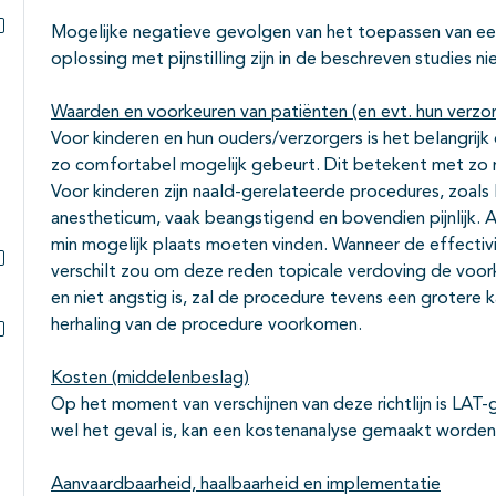
Mogelijke negatieve gevolgen van het toepassen van een 
Subpagina's open- en dichtklappen
oplossing met pijnstilling zijn in de beschreven studies 
Waarden en voorkeuren van patiënten (en evt. hun verzo
Voor kinderen en hun ouders
/verzorgers
is het belangrijk
zo comfortabel mogelijk gebeurt. Dit betekent met zo m
Voor kinderen zijn naald-gerelateerde procedures, zoals l
anestheticum, vaak beangstigend en bovendien pijnlijk. Al
min mogelijk plaats moeten vinden. Wanneer de effectiv
verschilt zou om deze reden topicale verdoving de voor
Subpagina's open- en dichtklappen
en niet angstig is
,
zal de procedure tevens een grotere 
herhaling van de procedure voorkomen.
Subpagina's open- en dichtklappen
Kosten (middelenbeslag)
Op het moment van verschijnen van deze richtlijn is LAT-g
wel het geval is, kan een kostenanalyse gemaakt worde
Aanvaardbaarheid, haalbaarheid en implementatie