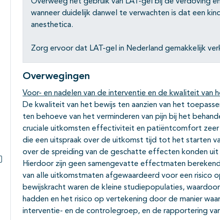
Overweeg het gebruik van LAT-gel bij de verdoving e
wanneer duidelijk danwel te verwachten is dat een kind 
anesthetica.
Zorg ervoor dat LAT-gel in Nederland gemakkelijk verkr
Overwegingen
Voor- en nadelen van de interventie en de kwaliteit van h
De kwaliteit van het bewijs ten aanzien van het toepasse
ten behoeve van het verminderen van pijn bij het behand
cruciale uitkomsten effectiviteit en patiëntcomfort zeer
die een uitspraak over de uitkomst tijd tot het starten
over de spreiding van de geschatte effecten konden uit
Hierdoor zijn geen samengevatte effectmaten berekend. 
Subpagina's open- en dichtklappen
van alle uitkomstmaten afgewaardeerd voor een risico o
bewijskracht waren de kleine studiepopulaties, waardoor
hadden en het risico op vertekening door de manier waar
interventie- en de controlegroep, en de rapportering v