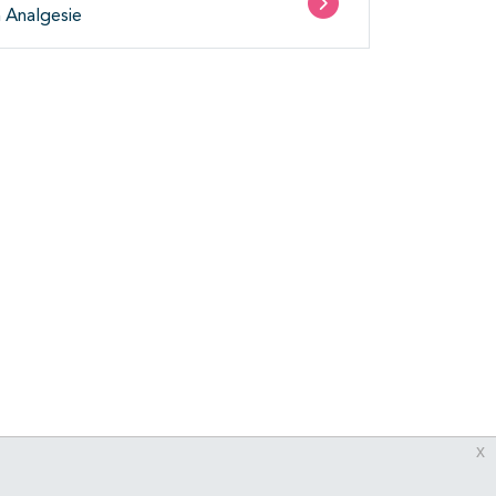
n Analgesie
x