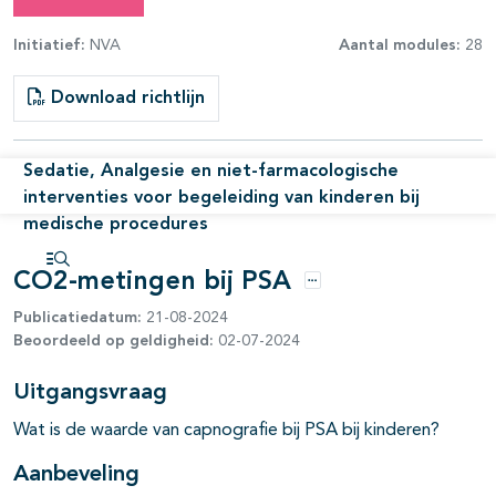
Initiatief:
NVA
Aantal modules:
28
Download richtlijn
Sedatie, Analgesie en niet-farmacologische
pagina's open- en dichtklappen
interventies voor begeleiding van kinderen bij
medische procedures
pagina's open- en dichtklappen
CO2-metingen bij PSA
Open inhoudsopgave
Opties
Publicatiedatum:
21-08-2024
pagina's open- en dichtklappen
Beoordeeld op geldigheid:
02-07-2024
Uitgangsvraag
Wat is de waarde van
capnografie
bij PSA bij kinderen?
Aanbeveling