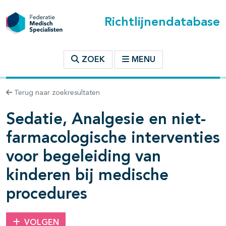
Richtlijnendatabase
t inhoudsopgave
ZOEK
MENU
Terug naar zoekresultaten
n binnen deze richtlijn
Sedatie, Analgesie en niet-
les openklappen
farmacologische interventies
voor begeleiding van
kinderen bij medische
procedures
VOLGEN