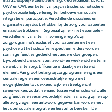
maatschappelijke dienstverlening, kredietbanken, DAC's,
UWV en CWI, een keten van psychi­atrische, somatische en
psychosociale hulpverlening ten behoeve van sociale
integratie en participatie. Verschillende disciplines en
organisaties zijn dus betrokken bij de zorg voor patiënten
en naastbetrokkenen. Regionaal zijn er - niet essentiële -
verschillen en varianten. In sommige regio's zijn
zorgprogramma's exclusief voor patiënten met een
psychose uit het schizofreniespectrum; elders worden
sommige functies gedeeld met andere doelgroepen,
bijvoorbeeld crisisdiensten, avond- en weekend­diensten in
de ambulante zorg. Efficiëntie is daarbij een sturend
element. Van groot belang bij zorgprogrammering is een
centrale regie en een overzichtelijke regio met
mogelijkheden tot dekkend wijk- en streekgericht
samenwerken, zodat niemand tussen wal en schip valt, alle
zorgfuncties en verantwoordelijkheden aanwezig zijn en op
alle zorgvragen een antwoord gegeven kan worden met
het doel sociale integratie en herstel te bereiken. De