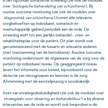
in het bijzonder somatische screening (zie ook de modules
over
'biologische behandeling van schizofrenie'
). Bij
routine outcome moni­toring (zie ook de modules over
'diagnostiek van schizofrenie'
) komen alle relevante
zorgbehoeften op indi­vidueel, somatisch en
maatschappelijk gebied periodiek aan de orde. De
screening leidt tot een jaarlijks behandel-, crisis- en
rehabilitatieplan voor de patiënt. Dit plan wordt ook
gecommuniceerd met de huisarts en rele­vante anderen
(met toestemming van de betrokkene). Routine outcome
monitoring ondersteunt de organisatie van de zorg voor de
patiënt op indi­vidueel niveau. Op geaggregeerd niveau
levert het informatie voor beleid, bijvoorbeeld voor de
detectie van risicogroepen en leemten in de zorg.
Afstemming met de eerstelijnszorg is noodzakelijk.
Inzet van ervaringsdeskundigheid (zie ook de modules over
'strategieën voor dosering en behandelduur'
) is bij diverse
inter­venties aan de orde en wordt ook besproken in de