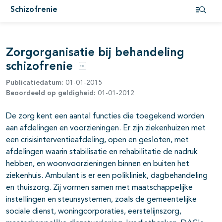
Schizofrenie
pagina's open- en dichtklappen
Open i
pagina's open- en dichtklappen
Zorgorganisatie bij behandeling
pagina's open- en dichtklappen
schizofrenie
Opties
Publicatiedatum:
01-01-2015
Beoordeeld op geldigheid:
01-01-2012
De zorg kent een aantal functies die toegekend worden
aan afdelingen en voorzieningen. Er zijn ziekenhuizen met
een crisisinterventieafdeling, open en gesloten, met
afdelingen waarin stabilisatie en rehabilitatie de nadruk
hebben, en woonvoorzieningen binnen en buiten het
ziekenhuis. Ambu­lant is er een polikliniek, dagbehandeling
en thuiszorg. Zij vormen samen met maatschappelijke
instellingen en steunsystemen, zoals de gemeente­lijke
sociale dienst, woningcorporaties, eerstelijnszorg,