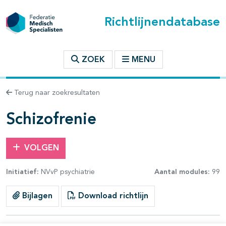
Richtlijnendatabase
t inhoudsopgave
ZOEK
MENU
n binnen deze richtlijn
Terug naar zoekresultaten
les openklappen
Schizofrenie
VOLGEN
Initiatief:
NVvP psychiatrie
Aantal modules:
99
pagina's open- en dichtklappen
Bijlagen
Download richtlijn
pagina's open- en dichtklappen
pagina's open- en dichtklappen