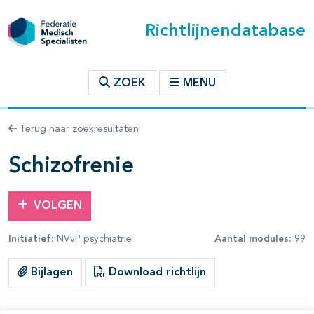
Richtlijnendatabase
t inhoudsopgave
ZOEK
MENU
n binnen deze richtlijn
Terug naar zoekresultaten
les openklappen
Schizofrenie
VOLGEN
Initiatief:
NVvP psychiatrie
Aantal modules:
99
pagina's open- en dichtklappen
Bijlagen
Download richtlijn
pagina's open- en dichtklappen
pagina's open- en dichtklappen