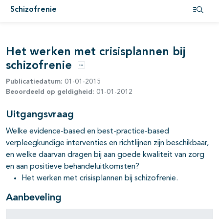
Schizofrenie
pagina's open- en dichtklappen
Open i
pagina's open- en dichtklappen
Het werken met crisisplannen bij
schizofrenie
Opties
Publicatiedatum:
01-01-2015
Beoordeeld op geldigheid:
01-01-2012
Uitgangsvraag
Welke evidence-based en best-practice-based
verpleegkundige interventies en richtlijnen zijn beschikbaar,
en welke daarvan dragen bij aan goede kwaliteit van zorg
en aan positieve behandeluitkomsten?
Het werken met crisisplannen bij schizofrenie.
Aanbeveling