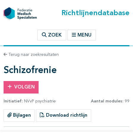
Richtlijnendatabase
t inhoudsopgave
ZOEK
MENU
n binnen deze richtlijn
Terug naar zoekresultaten
les openklappen
Schizofrenie
VOLGEN
Initiatief:
NVvP psychiatrie
Aantal modules:
99
pagina's open- en dichtklappen
Bijlagen
Download richtlijn
pagina's open- en dichtklappen
pagina's open- en dichtklappen