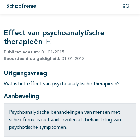
Schizofrenie
pagina's open- en dichtklappen
Open i
Effect van psychoanalytische
therapieën
Opties
Publicatiedatum:
01-01-2015
Beoordeeld op geldigheid:
01-01-2012
Uitgangsvraag
Wat is het effect van psychoanalytische therapieën?
Aanbeveling
pagina's open- en dichtklappen
Psychoanalytische behandelingen van mensen met
schizofrenie is niet aanbevolen als behandeling van
psychotische symptomen.
pagina's open- en dichtklappen