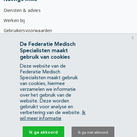
Diensten & advies
Werken bij
Gebruikersvoorwaarden
x
Privacyverklaring
De Federatie Medisch
Specialisten maakt
Contact
gebruik van cookies
Mercatorlaan 1200
Deze website van de
3528 BL Utrecht
Federatie Medisch
Specialisten maakt gebruik
van cookies, hiermee
(088) 505 34 34
verzamelen we informatie
info@richtlijnendatabase.nl
over het gebruik van de
website. Deze worden
gebruikt voor analyse en
YouTube
LinkedIn
verbetering van de website.
Ik
wil meer informatie
KvK Federatie Medisch Specialisten:
40483480
Ik ga akkoord
Ik ga niet akkoord