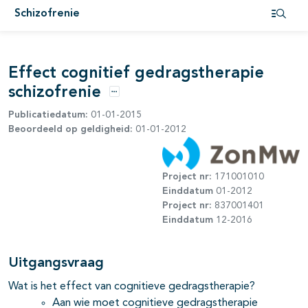
Schizofrenie
pagina's open- en dichtklappen
Open i
Effect cognitief gedragstherapie
schizofrenie
Opties
Publicatiedatum:
01-01-2015
Beoordeeld op geldigheid:
01-01-2012
Project nr:
171001010
Einddatum
01-2012
Project nr:
837001401
Einddatum
12-2016
Uitgangsvraag
pagina's open- en dichtklappen
Wat is het effect van cognitieve gedragstherapie?
Aan wie moet cognitieve gedragstherapie