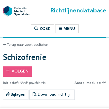
Richtlijnendatabase
t inhoudsopgave
ZOEK
MENU
n binnen deze richtlijn
Terug naar zoekresultaten
les openklappen
Schizofrenie
VOLGEN
Initiatief:
NVvP psychiatrie
Aantal modules:
99
pagina's open- en dichtklappen
Bijlagen
Download richtlijn
pagina's open- en dichtklappen
pagina's open- en dichtklappen