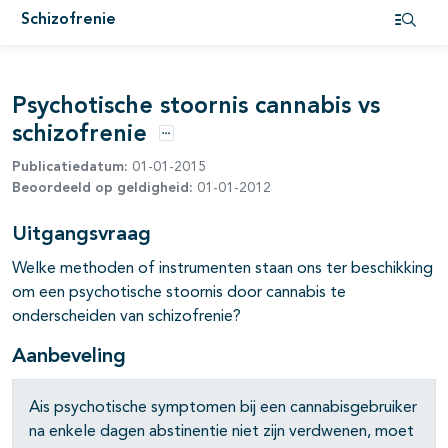
Schizofrenie
Open i
Psychotische stoornis cannabis vs
pagina's open- en dichtklappen
schizofrenie
Opties
Publicatiedatum:
01-01-2015
Beoordeeld op geldigheid:
01-01-2012
Uitgangsvraag
Welke methoden of instrumenten staan ons ter beschikking
pagina's open- en dichtklappen
om een psychotische stoornis door cannabis te
onderscheiden van schizofrenie?
pagina's open- en dichtklappen
Aanbeveling
pagina's open- en dichtklappen
pagina's open- en dichtklappen
Ais psychotische symptomen bij een cannabisgebruiker
na enkele dagen abstinentie niet zijn verdwenen, moet
pagina's open- en dichtklappen