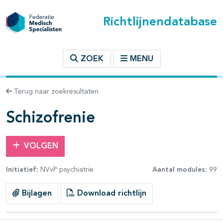
Richtlijnendatabase
t inhoudsopgave
ZOEK
MENU
n binnen deze richtlijn
Terug naar zoekresultaten
les openklappen
Schizofrenie
VOLGEN
Initiatief:
NVvP psychiatrie
Aantal modules:
99
pagina's open- en dichtklappen
Bijlagen
Download richtlijn