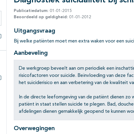
Diagnostiek suïcidaliteit bij sch
Publicatiedatum:
01-01-2015
Beoordeeld op geldigheid:
01-01-2012
eken binnen deze richtlijn
Uitgangsvraag
Bij welke patiënten moet men extra waken voor een suï
Alles openklappen
Aanbeveling
De werkgroep beveelt aan om periodiek een inschatti
risicofactoren voor suïcide. Beïnvloeding van deze fa
het suïciderisico en aan verbetering van de kwaliteit va
Subpagina's open- en dichtklappen
In de directe leefomgeving van de patiënt dienen zo w
patiënt in staat stellen suïcide te plegen. Bad, douche
afdelingen dienen gemakkelijk geopend te kunnen wo
Overwegingen