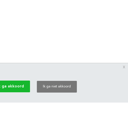
x
k ga akkoord
Ik ga niet akkoord