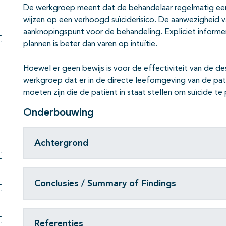
De werkgroep meent dat de behandelaar regelmatig een
wijzen op een verhoogd suïciderisico. De aanwezigheid v
aanknopingspunt voor de behandeling. Expliciet informer
plannen is beter dan varen op intuïtie.
Subpagina's open- en dichtklappen
Hoewel er geen bewijs is voor de effectiviteit van de 
werkgroep dat er in de directe leefomgeving van de pat
moeten zijn die de patiënt in staat stellen om suïcide te
Onderbouwing
Achtergrond
Subpagina's open- en dichtklappen
Conclusies / Summary of Findings
Subpagina's open- en dichtklappen
Referenties