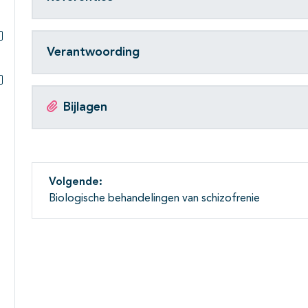
Subpagina's open- en dichtklappen
Verantwoording
Subpagina's open- en dichtklappen
Subpagina's open- en dichtklappen
Bijlagen
Volgende:
Biologische behandelingen van schizofrenie