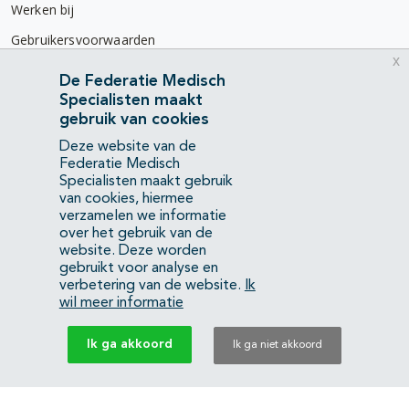
Werken bij
Gebruikersvoorwaarden
x
Privacyverklaring
De Federatie Medisch
Specialisten maakt
Contact
gebruik van cookies
Mercatorlaan 1200
Deze website van de
3528 BL Utrecht
Federatie Medisch
Specialisten maakt gebruik
van cookies, hiermee
(088) 505 34 34
verzamelen we informatie
info@richtlijnendatabase.nl
over het gebruik van de
website. Deze worden
gebruikt voor analyse en
YouTube
LinkedIn
verbetering van de website.
Ik
wil meer informatie
KvK Federatie Medisch Specialisten:
40483480
Ik ga akkoord
Ik ga niet akkoord
Privacyverklaring