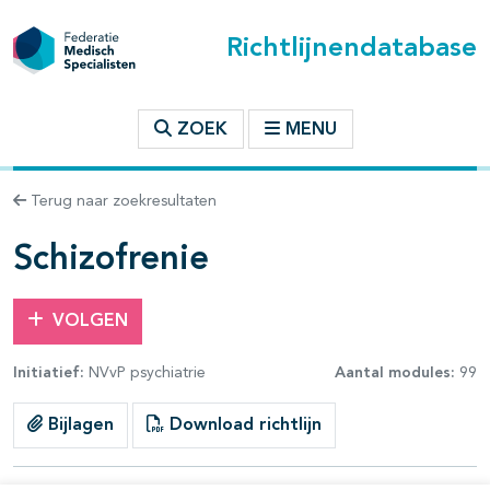
Richtlijnendatabase
t inhoudsopgave
ZOEK
MENU
n binnen deze richtlijn
Terug naar zoekresultaten
les openklappen
Schizofrenie
VOLGEN
Initiatief:
NVvP psychiatrie
Aantal modules:
99
pagina's open- en dichtklappen
Bijlagen
Download richtlijn
pagina's open- en dichtklappen