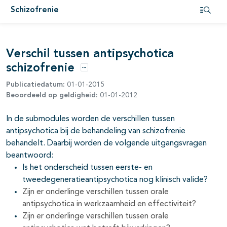
pagina's open- en dichtklappen
Schizofrenie
Open i
Verschil tussen antipsychotica
schizofrenie
Opties
Publicatiedatum:
01-01-2015
Beoordeeld op geldigheid:
01-01-2012
pagina's open- en dichtklappen
In de submodules worden de verschillen tussen
pagina's open- en dichtklappen
antipsychotica bij de behandeling van schizofrenie
behandelt. Daarbij worden de volgende uitgangsvragen
pagina's open- en dichtklappen
beantwoord:
pagina's open- en dichtklappen
Is het onderscheid tussen eerste- en
tweedegeneratieantipsychotica nog klinisch valide?
Zijn er onderlinge verschillen tussen orale
antipsychotica in werkzaamheid en effectiviteit?
Zijn er onderlinge verschillen tussen orale