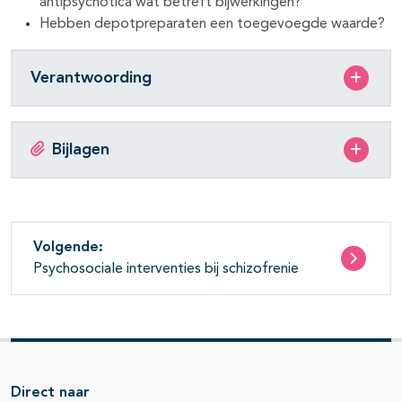
antipsychotica wat betreft bijwerkingen?
Hebben depotpreparaten een toegevoegde waarde?
Verantwoording
pagina's open- en dichtklappen
Bijlagen
pagina's open- en dichtklappen
pagina's open- en dichtklappen
Volgende:
Psychosociale interventies bij schizofrenie
pagina's open- en dichtklappen
pagina's open- en dichtklappen
Direct naar