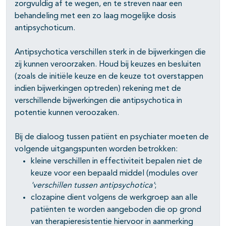
pagina's open- en dichtklappen
zorgvuldig af te wegen, en te streven naar een
behandeling met een zo laag mogelijke dosis
antipsychoticum.
Antipsychotica verschillen sterk in de bijwerkingen die
pagina's open- en dichtklappen
zij kunnen veroorzaken. Houd bij keuzes en besluiten
(zoals de initiële keuze en de keuze tot overstappen
pagina's open- en dichtklappen
indien bijwerkingen optreden) rekening met de
verschillende bijwerkingen die antipsychotica in
pagina's open- en dichtklappen
potentie kunnen veroozaken.
pagina's open- en dichtklappen
Bij de dialoog tussen patiënt en psychiater moeten de
volgende uitgangspunten worden betrokken:
kleine verschillen in effectiviteit bepalen niet de
keuze voor een bepaald middel (modules over
'verschillen tussen antipsychotica'
;
clozapine dient volgens de werkgroep aan alle
patiënten te worden aangeboden die op grond
van therapieresistentie hiervoor in aanmer­king