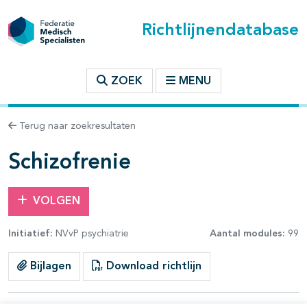
Richtlijnendatabase
t inhoudsopgave
ZOEK
MENU
n binnen deze richtlijn
Terug naar zoekresultaten
les openklappen
Schizofrenie
VOLGEN
Initiatief:
NVvP psychiatrie
Aantal modules:
99
pagina's open- en dichtklappen
Bijlagen
Download richtlijn
pagina's open- en dichtklappen