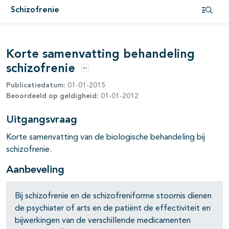
pagina's open- en dichtklappen
Schizofrenie
Open i
pagina's open- en dichtklappen
Korte samenvatting behandeling
schizofrenie
pagina's open- en dichtklappen
Opties
Publicatiedatum:
01-01-2015
pagina's open- en dichtklappen
Beoordeeld op geldigheid:
01-01-2012
pagina's open- en dichtklappen
Uitgangsvraag
Korte samenvatting van de biologische behandeling bij
schizofrenie.
Aanbeveling
Bij schizofrenie en de schizofreniforme stoornis dienen
de psychiater of arts en de patiënt de effectiviteit en
bijwerkingen van de verschillende medicamenten