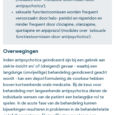
(modules over
'm
etabole stoornissen door
antipsychotica'
);
seksuele functiestoornissen worden frequent
veroorzaakt door halo- peridol en risperidon en
minder frequent door clozapine, olanzapine,
quetiapine en aripiprazol (modules over
's
eksuele
functiestoornissen door antipsychotica'
) .
Overwegingen
Indien antipsychotica geïndiceerd zijn bij een gebrek aan
ziekte-inzicht en/ of (dreigend) gevaar - waarbij een
langdurige (onvrijwillige) behandeling geïndiceerd geacht
wordt - kan een depotformulering de voorkeur hebben
boven kortwerkende orale medicatie. Bij de keus voor
behandeling met langwerkende antipsychotica dienen de
individuele wensen van de patiënt een belangrijke rol te
spelen. In de acute fase van de behandeling kunnen
bijwerkingen resulteren in problemen in de behandelrelatie