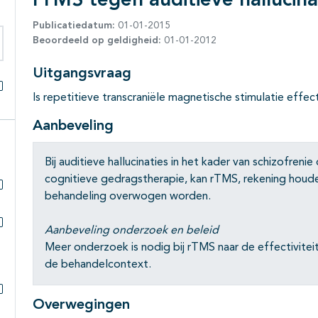
rTMS tegen auditieve hallucina
Publicatiedatum:
01-01-2015
Beoordeeld op geldigheid:
01-01-2012
eken binnen deze richtlijn
Uitgangsvraag
Is repetitieve transcraniële magnetische stimulatie effect
Alles openklappen
Aanbeveling
Bij auditieve hallucinaties in het kader van schizofreni
cognitieve gedragstherapie, kan rTMS, rekening houde
behandeling overwogen worden.
Subpagina's open- en dichtklappen
Aanbeveling onderzoek en beleid
Subpagina's open- en dichtklappen
Meer onderzoek is nodig bij rTMS naar de effectiviteit
de behandelcontext.
Overwegingen
Subpagina's open- en dichtklappen