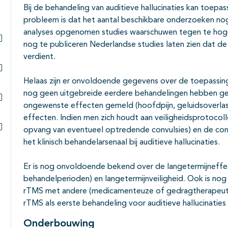
Bij de behandeling van auditieve hallucinaties kan toe
probleem is dat het aantal beschikbare onder­zoeken nog 
analyses opge­nomen studies waarschuwen tegen te hoge
nog te publiceren Nederlandse studies laten zien dat de
Subpagina's open- en dichtklappen
verdient.
Subpagina's open- en dichtklappen
Helaas zijn er onvoldoende gegevens over de toepassing 
nog geen uitgebreide eerdere behande­lingen hebben ge
ongewenste effecten gemeld (hoofdpijn, geluidsoverla
Subpagina's open- en dichtklappen
effecten. Indien men zich houdt aan veiligheidsprotocol
opvang van eventueel optredende convulsies) en de contra
Subpagina's open- en dichtklappen
het klinisch behandelarsenaal bij auditieve hallucinaties.
Er is nog onvoldoende bekend over de langetermijneffec
behandelperioden) en langetermijnveiligheid. Ook is nog
rTMS met andere (medicamenteuze of gedragtherapeuti
rTMS als eerste behandeling voor auditieve hallucinati
Onderbouwing