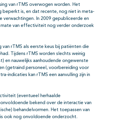
passing van rTMS overwogen worden. Het
beperkt is, en dat recente, nog niet in meta-
 verwachtingen. In 2009 gepu­bliceerde en
 mate van effectiviteit nog verder onderzoek
van rTMS als eerste keus bij patiënten die
had. Tijdens rTMS worden slechts weinig
st) en nauwelijks aanhoudende ongewenste
len (getraind personeel, voorbereiding voor
-indicaties kan rTMS een aanvulling zijn in
tiviteit (eventueel herhaalde
 onvol­doende bekend over de interactie van
sche) behandelvormen. Het toepassen van
es is ook nog onvoldoende onderzocht.