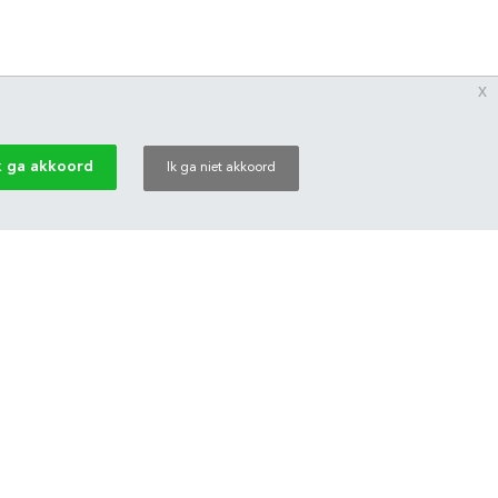
x
k ga akkoord
Ik ga niet akkoord