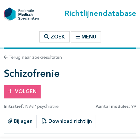
Richtlijnendatabase
t inhoudsopgave
ZOEK
MENU
n binnen deze richtlijn
Terug naar zoekresultaten
les openklappen
Schizofrenie
VOLGEN
Initiatief:
NVvP psychiatrie
Aantal modules:
99
pagina's open- en dichtklappen
Bijlagen
Download richtlijn
pagina's open- en dichtklappen