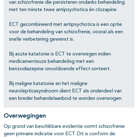
pagina's open- en dichtklappen
van schizofrenie die persisteren ondanks behandeling
met ten minste twee antipsychotica én clozapine.
ECT gecombineerd met antipsychotica is een optie
voor de behandeling van schizofrenie, vooral als een
snelle verbetering gewenst is.
Bij acute katatonie is ECT te overwegen indien
medicamenteuze behandeling met een
benzodiazepine onvoldoende effect sorteert.
pagina's open- en dichtklappen
pagina's open- en dichtklappen
Bij maligne katatonie en het maligne
neurolepticasyndroom dient ECT als onderdeel van
pagina's open- en dichtklappen
een breder behandelaanbod te worden overwogen.
pagina's open- en dichtklappen
Overwegingen
Op grond van beschikbare evidentie vormt schizofrenie
geen primaire indicatie voor ECT. Dit is conform de