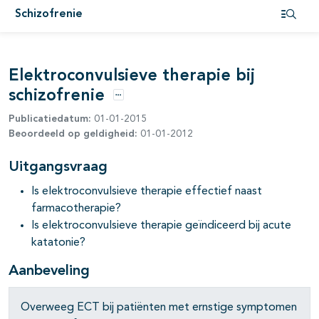
pagina's open- en dichtklappen
Schizofrenie
Open i
pagina's open- en dichtklappen
Elektroconvulsieve therapie bij
schizofrenie
pagina's open- en dichtklappen
Opties
Publicatiedatum:
01-01-2015
pagina's open- en dichtklappen
Beoordeeld op geldigheid:
01-01-2012
pagina's open- en dichtklappen
Uitgangsvraag
Is elektroconvulsieve therapie effectief naast
farmacotherapie?
Is elektroconvulsieve therapie geïndiceerd bij acute
katatonie?
Aanbeveling
Overweeg ECT bij patiënten met ernstige symptomen