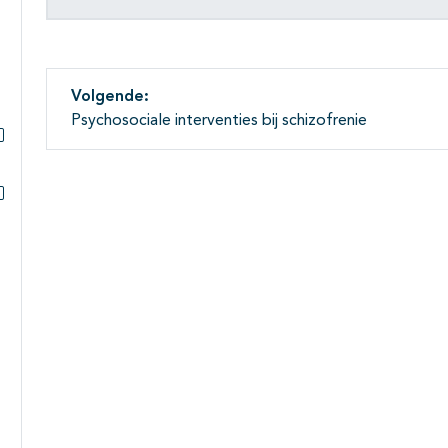
Volgende:
Psychosociale interventies bij schizofrenie
Subpagina's open- en dichtklappen
Subpagina's open- en dichtklappen