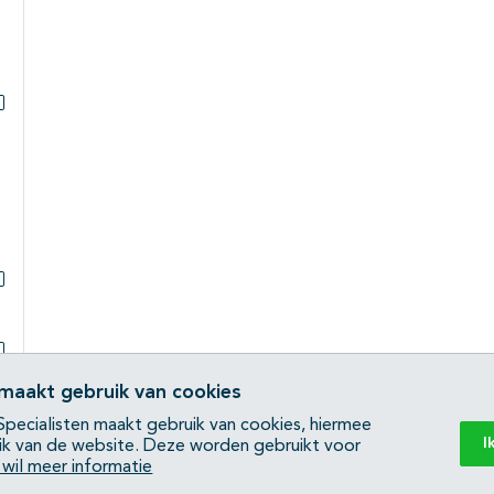
Subpagina's open- en dichtklappen
Subpagina's open- en dichtklappen
Subpagina's open- en dichtklappen
 maakt gebruik van cookies
pecialisten maakt gebruik van cookies, hiermee
I
ik van de website. Deze worden gebruikt voor
Subpagina's open- en dichtklappen
k wil meer informatie