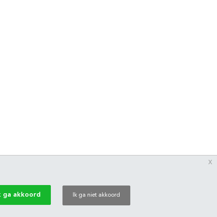
x
k ga akkoord
Ik ga niet akkoord