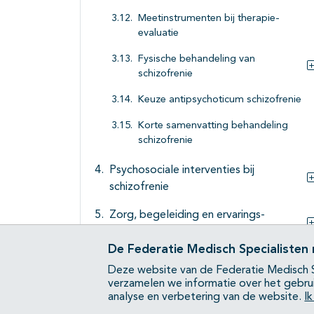
Meetinstrumenten bij therapie-
evaluatie
Fysische behandeling van
schizofrenie
Keuze antipsychoticum schizofrenie
Korte samenvatting behandeling
schizofrenie
Psychosociale interventies bij
schizofrenie
Zorg, begeleiding en ervarings-
deskundigheid
De Federatie Medisch Specialisten
Maatschappelijke participatie/
Deze website van de Federatie Medisch S
rehabilitatie
verzamelen we informatie over het gebru
analyse en verbetering van de website.
I
Zorgorganisatie bij behandeling