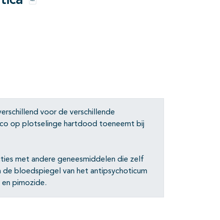
tica
Opties
erschillend voor de verschillende
isico op plotselinge hartdood toeneemt bij
racties met andere geneesmiddelen die zelf
n de bloedspiegel van het antipsychoticum
l en pimozide.