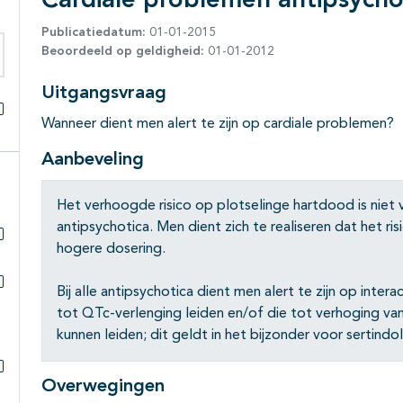
Cardiale problemen antipsycho
Publicatiedatum:
01-01-2015
Beoordeeld op geldigheid:
01-01-2012
eken binnen deze richtlijn
Uitgangsvraag
Wanneer dient men alert te zijn op cardiale problemen?
Alles openklappen
Aanbeveling
Het verhoogde risico op plotselinge hartdood is niet v
antipsychotica. Men dient zich te realiseren dat het r
hogere dosering.
Subpagina's open- en dichtklappen
Bij alle antipsychotica dient men alert te zijn op inte
Subpagina's open- en dichtklappen
tot QTc-verlenging leiden en/of die tot verhoging va
kunnen leiden; dit geldt in het bijzonder voor sertindo
Overwegingen
Subpagina's open- en dichtklappen