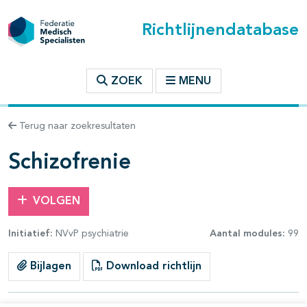
Richtlijnendatabase
t inhoudsopgave
ZOEK
MENU
n binnen deze richtlijn
Terug naar zoekresultaten
les openklappen
Schizofrenie
VOLGEN
Initiatief:
NVvP psychiatrie
Aantal modules:
99
pagina's open- en dichtklappen
Bijlagen
Download richtlijn
pagina's open- en dichtklappen