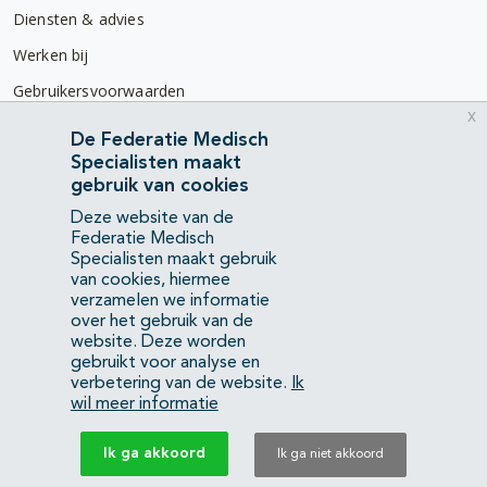
Diensten & advies
Werken bij
Gebruikersvoorwaarden
x
Privacyverklaring
De Federatie Medisch
Specialisten maakt
Contact
gebruik van cookies
Mercatorlaan 1200
Deze website van de
3528 BL Utrecht
Federatie Medisch
Specialisten maakt gebruik
van cookies, hiermee
(088) 505 34 34
verzamelen we informatie
info@richtlijnendatabase.nl
over het gebruik van de
website. Deze worden
gebruikt voor analyse en
YouTube
LinkedIn
verbetering van de website.
Ik
wil meer informatie
KvK Federatie Medisch Specialisten:
40483480
Ik ga akkoord
Ik ga niet akkoord
Privacyverklaring