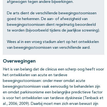
afgewogen tegen andere bijwerkingen.
pagina's open- en dichtklappen
De arts dient de verschillende bewegingsstoornissen
goed te herkennen. De aan- of afwezigheid van
bewegingsstoornissen dient regelmatig beoordeeld
te worden (bijvoorbeeld tijdens de jaarlijkse screening).
Wees al in een vroeg stadium alert op het ontwikkelen
van bewegingsstoornissen van verschillende aard.
pagina's open- en dichtklappen
Overwegingen
Het is van belang dat de clinicus een scherp oog heeft voor
het ontwik­kelen van acute en tardieve
bewegingsstoornissen: onder meer omdat acute
bewegingsstoornissen vaak eenvoudig te behandelen zijn
pagina's open- en dichtklappen
en omdat parkinsonisme een belangrijke predictieve factor
is voor het ontwikkelen van tardieve dyskinesie (Tenback et
pagina's open- en dichtklappen
al., 2006; 2009). Daarbij moet men zich ervan bewust zijn