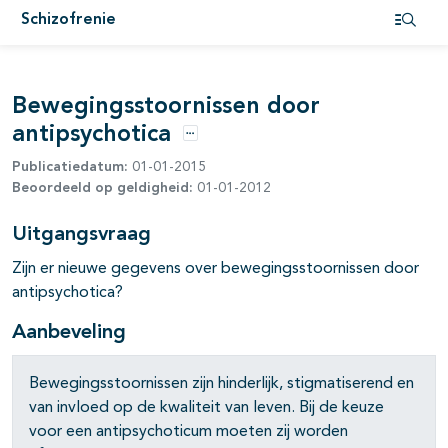
pagina's open- en dichtklappen
Schizofrenie
Open i
pagina's open- en dichtklappen
Bewegingsstoornissen door
antipsychotica
pagina's open- en dichtklappen
Opties
Publicatiedatum:
01-01-2015
Beoordeeld op geldigheid:
01-01-2012
Uitgangsvraag
Zijn er nieuwe gegevens over bewegingsstoornissen door
antipsychotica?
Aanbeveling
Bewegingsstoornissen zijn hinderlijk, stigmatiserend en
van invloed op de kwaliteit van leven. Bij de keuze
pagina's open- en dichtklappen
voor een antipsychoticum moeten zij worden