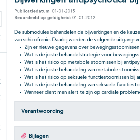
Bijwerkingen antipsychotica bij
Publicatiedatum:
01-01-2015
Beoordeeld op geldigheid:
01-01-2012
eken binnen deze richtlijn
De submodules behandelen de bijwerkingen en de keuze 
van schizofrenie. Daarbij worden de volgende uitgangs
Alles openklappen
Zijn er nieuwe gegevens over bewegingsstoornissen 
Wat is de juiste behandelstrategie voor bewegings
Wat is het risico op metabole stoornissen bij antips
Wat is de juiste behandeling van metabole stoorniss
Wat is het risico op seksuele functiestoornissen bij 
Wat is de juiste behandeling van seksuele functiesto
Subpagina's open- en dichtklappen
Wanneer dient men alert te zijn op cardiale proble
Subpagina's open- en dichtklappen
Verantwoording
Subpagina's open- en dichtklappen
Bijlagen