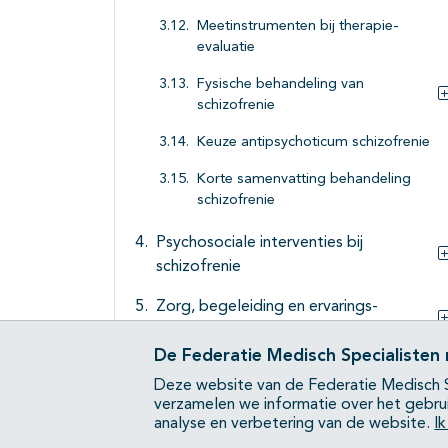
Meetinstrumenten bij therapie-
evaluatie
Fysische behandeling van
schizofrenie
Keuze antipsychoticum schizofrenie
Korte samenvatting behandeling
schizofrenie
Psychosociale interventies bij
schizofrenie
Zorg, begeleiding en ervarings-
deskundigheid
De Federatie Medisch Specialisten
Maatschappelijke participatie/
Deze website van de Federatie Medisch S
rehabilitatie
verzamelen we informatie over het gebru
analyse en verbetering van de website.
I
Zorgorganisatie bij behandeling