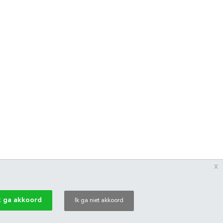
x
k ga akkoord
Ik ga niet akkoord