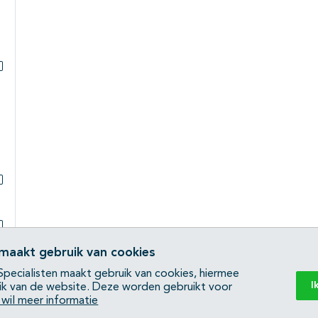
Subpagina's open- en dichtklappen
Subpagina's open- en dichtklappen
Subpagina's open- en dichtklappen
 maakt gebruik van cookies
pecialisten maakt gebruik van cookies, hiermee
I
ik van de website. Deze worden gebruikt voor
Subpagina's open- en dichtklappen
k wil meer informatie