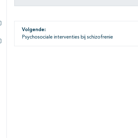
Volgende:
Subpagina's open- en dichtklappen
Psychosociale interventies bij schizofrenie
Subpagina's open- en dichtklappen