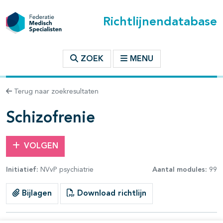
Richtlijnendatabase
t inhoudsopgave
ZOEK
MENU
n binnen deze richtlijn
Terug naar zoekresultaten
les openklappen
Schizofrenie
VOLGEN
Initiatief:
NVvP psychiatrie
Aantal modules:
99
pagina's open- en dichtklappen
Bijlagen
Download richtlijn
pagina's open- en dichtklappen