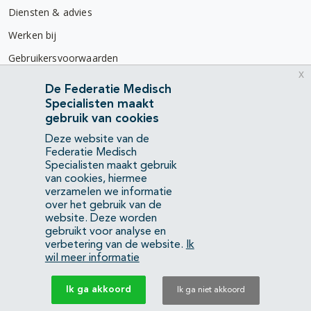
Diensten & advies
Werken bij
Gebruikersvoorwaarden
x
Privacyverklaring
De Federatie Medisch
Specialisten maakt
Contact
gebruik van cookies
Mercatorlaan 1200
Deze website van de
3528 BL Utrecht
Federatie Medisch
Specialisten maakt gebruik
van cookies, hiermee
(088) 505 34 34
verzamelen we informatie
info@richtlijnendatabase.nl
over het gebruik van de
website. Deze worden
gebruikt voor analyse en
YouTube
LinkedIn
verbetering van de website.
Ik
wil meer informatie
KvK Federatie Medisch Specialisten:
40483480
Ik ga akkoord
Ik ga niet akkoord
Privacyverklaring