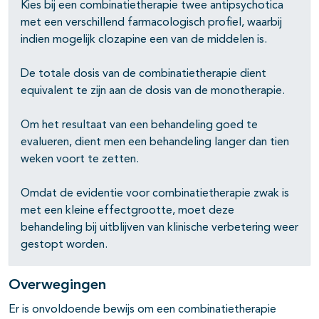
Kies bij een combinatietherapie twee antipsychotica
met een verschillend farmacologisch profiel, waarbij
indien mogelijk clozapine een van de middelen is.
De totale dosis van de combinatietherapie dient
pagina's open- en dichtklappen
equivalent te zijn aan de dosis van de monotherapie.
Om het resultaat van een behandeling goed te
evalueren, dient men een behandeling langer dan tien
weken voort te zetten.
pagina's open- en dichtklappen
pagina's open- en dichtklappen
Omdat de evidentie voor combinatietherapie zwak is
met een kleine effectgrootte, moet deze
pagina's open- en dichtklappen
behandeling bij uitblijven van klinische verbetering weer
gestopt worden.
pagina's open- en dichtklappen
Overwegingen
Er is onvoldoende bewijs om een combinatietherapie