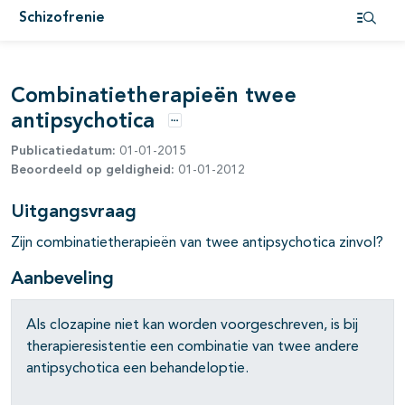
pagina's open- en dichtklappen
Schizofrenie
Open i
pagina's open- en dichtklappen
Combinatietherapieën twee
antipsychotica
pagina's open- en dichtklappen
Opties
Publicatiedatum:
01-01-2015
pagina's open- en dichtklappen
Beoordeeld op geldigheid:
01-01-2012
pagina's open- en dichtklappen
Uitgangsvraag
Zijn combinatietherapieën van twee antipsychotica zinvol?
Aanbeveling
Als clozapine niet kan worden voorgeschreven, is bij
therapieresistentie een combinatie van twee andere
antipsychotica een behandeloptie.