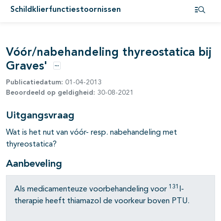
pagina's open- en dichtklappen
Schildklierfunctiestoornissen
pagina's open- en dichtklappen
Open i
Vóór/nabehandeling thyreostatica bij
Graves'
Opties
Publicatiedatum:
01-04-2013
Beoordeeld op geldigheid:
30-08-2021
pagina's open- en dichtklappen
Uitgangsvraag
pagina's open- en dichtklappen
Wat is het nut van vóór- resp. nabehandeling met
thyreostatica?
pagina's open- en dichtklappen
Aanbeveling
131
Als medicamenteuze voorbehandeling voor
I-
therapie heeft thiamazol de voorkeur boven PTU.