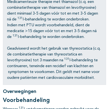
Medicamenteuze therapie met thiamazol (c.q. een
combinatietherapie van thiamazol en levothyroxine)
pagina's open- en dichtklappen
dient minimaal 3-5 dagen vóór tot en met 3-5 dagen
131
ná de
I-behandeling te worden onderbroken.
pagina's open- en dichtklappen
Indien met PTU wordt voorbehandeld, dient de
medicatie >15 dagen vóór tot en met 3-5 dagen ná
pagina's open- en dichtklappen
131
de
I-behandeling te worden onderbroken.
Geadviseerd wordt het gebruik van thyreostatica (c.q.
de combinatietherapie van thyreostatica en
131
levothyroxine) tot 3 maanden na
I-behandeling te
continueren, teneinde een recidief van klachten en
symptomen te voorkomen. Dit geldt met name voor
oudere patiënten met cardiovasculaire morbiditeit.
Overwegingen
Voorbehandeling
131