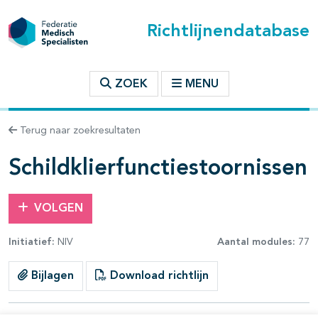
Richtlijnendatabase
t inhoudsopgave
ZOEK
MENU
n binnen deze richtlijn
Terug naar zoekresultaten
les openklappen
Schildklierfunctiestoornissen
VOLGEN
Initiatief:
NIV
Aantal modules:
77
Bijlagen
Download richtlijn
pagina's open- en dichtklappen