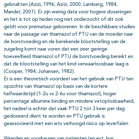
gebruikten (Azizi, 1996; Azizi, 2000; Lamberg, 1984;
Mandel, 2001). Er zijn weinig data voor hogere doseringen
en het is tot op heden nog niet onderzocht of dit ook
geldt voor prematuur geborenen. In de beschikbare studies
naar de passage van thiamazol of PTU van de moeder naar
de borstvoeding en de berekende blootstelling van de
zuigeling komt naar voren dat een zeer geringe
hoeveelheid thiamazol of PTU de borstvoeding bereikt en
dat de blootstelling van het kind verwaarloosbaar laag is
(Cooper, 1984; Johansen, 1982).
Er is een theoretisch voordeel van het gebruik van PTU ten
opzichte van thiamazol op basis van de kortere
halfwaardetijd (1-2u vs 2-6u voor thiamazol), hoger
percentage albumine binding en mindere vetoplosbaarheid,
het nadeel is echter dat vaak PTU 2 tot 3 keer per dag
gedoseerd dient te worden en PTU gebruik is
geassocieerd met een iets verhoogd risico op leverfalen.
Waarden en voorkeuren van patiënten (en evt. hun