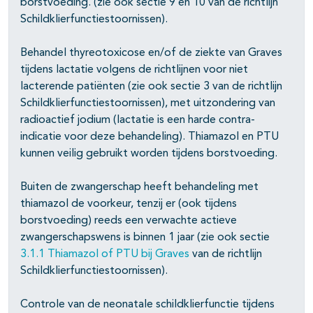
borstvoeding. (zie ook sectie 9 en 10 van de richtlijn
pagina's open- en dichtklappen
Schildklierfunctiestoornissen).
pagina's open- en dichtklappen
Behandel thyreotoxicose en/of de ziekte van Graves
pagina's open- en dichtklappen
tijdens lactatie volgens de richtlijnen voor niet
lacterende patiënten (zie ook sectie 3 van de richtlijn
Schildklierfunctiestoornissen), met uitzondering van
radioactief jodium (lactatie is een harde contra-
indicatie voor deze behandeling). Thiamazol en PTU
kunnen veilig gebruikt worden tijdens borstvoeding.
Buiten de zwangerschap heeft behandeling met
thiamazol de voorkeur, tenzij er (ook tijdens
borstvoeding) reeds een verwachte actieve
zwangerschapswens is binnen 1 jaar (zie ook sectie
3.1.1 Thiamazol of PTU bij Graves
van de richtlijn
Schildklierfunctiestoornissen).
Controle van de neonatale schildklierfunctie tijdens