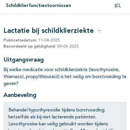
pagina's open- en dichtklappen
Schildklierfunctiestoornissen
Open i
pagina's open- en dichtklappen
Lactatie bij schildklierziekte
Opties
Publicatiedatum:
11-04-2025
Beoordeeld op geldigheid:
04-04-2025
Uitgangsvraag
pagina's open- en dichtklappen
Bij welke medicatie voor schildklierziekte (levothyroxine,
thiamazol, propylthiouracil) is het veilig om borstvoeding te
pagina's open- en dichtklappen
geven?
Aanbeveling
pagina's open- en dichtklappen
pagina's open- en dichtklappen
Behandel hypothyreoïdie tijdens borstvoeding
hetzelfde als bij niet lacterende patiënten.
pagina's open- en dichtklappen
Levothyroxine kan veilig gebruikt worden tijdens