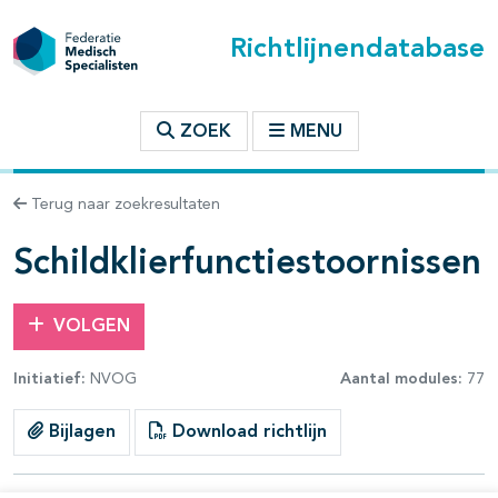
Richtlijnendatabase
t inhoudsopgave
ZOEK
MENU
n binnen deze richtlijn
Terug naar zoekresultaten
les openklappen
Schildklierfunctiestoornissen
VOLGEN
Initiatief:
NVOG
Aantal modules:
77
Bijlagen
Download richtlijn
pagina's open- en dichtklappen