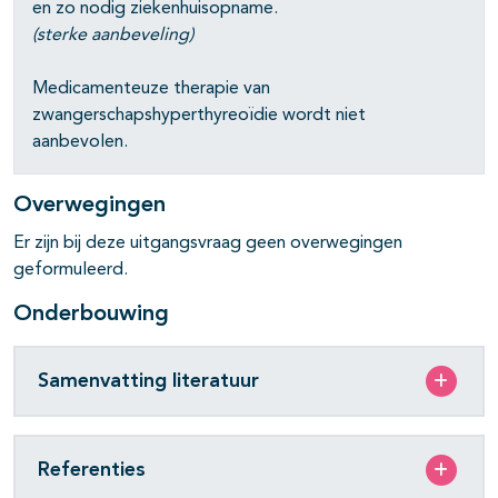
en zo nodig ziekenhuisopname.
pagina's open- en dichtklappen
(sterke aanbeveling)
pagina's open- en dichtklappen
Medicamenteuze therapie van
pagina's open- en dichtklappen
zwangerschapshyperthyreoïdie wordt niet
aanbevolen.
Overwegingen
Er zijn bij deze uitgangsvraag geen overwegingen
geformuleerd.
Onderbouwing
Samenvatting literatuur
Referenties