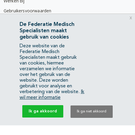
Werken bij
Gebruikersvoorwaarden
x
Privacyverklaring
De Federatie Medisch
Specialisten maakt
Contact
gebruik van cookies
Mercatorlaan 1200
Deze website van de
3528 BL Utrecht
Federatie Medisch
Specialisten maakt gebruik
van cookies, hiermee
(088) 505 34 34
verzamelen we informatie
info@richtlijnendatabase.nl
over het gebruik van de
website. Deze worden
gebruikt voor analyse en
YouTube
LinkedIn
verbetering van de website.
Ik
wil meer informatie
KvK Federatie Medisch Specialisten:
40483480
Ik ga akkoord
Ik ga niet akkoord
Privacyverklaring
Back to top