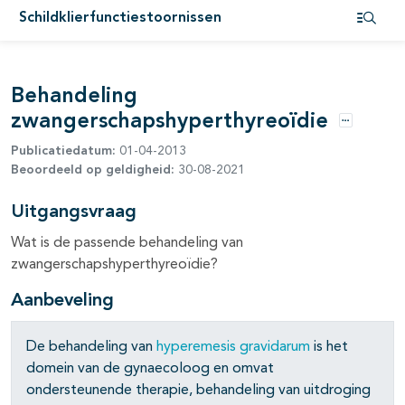
pagina's open- en dichtklappen
Schildklierfunctiestoornissen
Open i
pagina's open- en dichtklappen
Behandeling
zwangerschapshyperthyreoïdie
Opties
Publicatiedatum:
01-04-2013
Beoordeeld op geldigheid:
30-08-2021
pagina's open- en dichtklappen
Uitgangsvraag
Wat is de passende behandeling van
pagina's open- en dichtklappen
zwangerschapshyperthyreoïdie?
pagina's open- en dichtklappen
Aanbeveling
pagina's open- en dichtklappen
De behandeling van
hyperemesis gravidarum
is het
domein van de gynaecoloog en omvat
pagina's open- en dichtklappen
ondersteunende therapie, behandeling van uitdroging