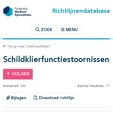
Richtlijnendatabase
t inhoudsopgave
ZOEK
MENU
n binnen deze richtlijn
Terug naar zoekresultaten
les openklappen
Schildklierfunctiestoornissen
VOLGEN
Initiatief:
NIV
Aantal modules:
77
Bijlagen
Download richtlijn
pagina's open- en dichtklappen