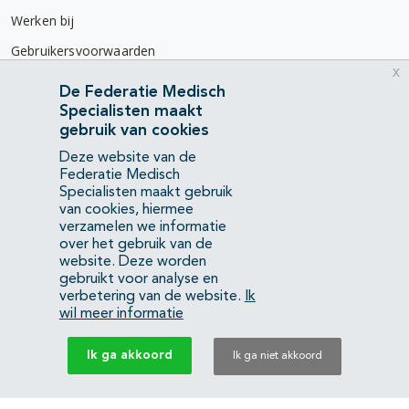
Werken bij
Gebruikersvoorwaarden
x
Privacyverklaring
De Federatie Medisch
Specialisten maakt
Contact
gebruik van cookies
Mercatorlaan 1200
Deze website van de
3528 BL Utrecht
Federatie Medisch
Specialisten maakt gebruik
van cookies, hiermee
(088) 505 34 34
verzamelen we informatie
info@richtlijnendatabase.nl
over het gebruik van de
website. Deze worden
gebruikt voor analyse en
YouTube
LinkedIn
verbetering van de website.
Ik
wil meer informatie
KvK Federatie Medisch Specialisten:
40483480
Ik ga akkoord
Ik ga niet akkoord
Privacyverklaring