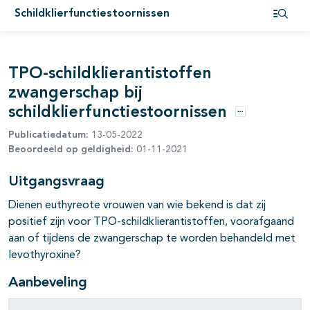
pagina's open- en dichtklappen
Schildklierfunctiestoornissen
Open i
pagina's open- en dichtklappen
TPO-schildklierantistoffen
zwangerschap bij
schildklierfunctiestoornissen
Opties
Publicatiedatum:
13-05-2022
Beoordeeld op geldigheid:
01-11-2021
pagina's open- en dichtklappen
Uitgangsvraag
pagina's open- en dichtklappen
Dienen euthyreote vrouwen van wie bekend is dat zij
positief zijn voor TPO-schildklierantistoffen, voorafgaand
pagina's open- en dichtklappen
aan of tijdens de zwangerschap te worden behandeld met
levothyroxine?
pagina's open- en dichtklappen
Aanbeveling
pagina's open- en dichtklappen