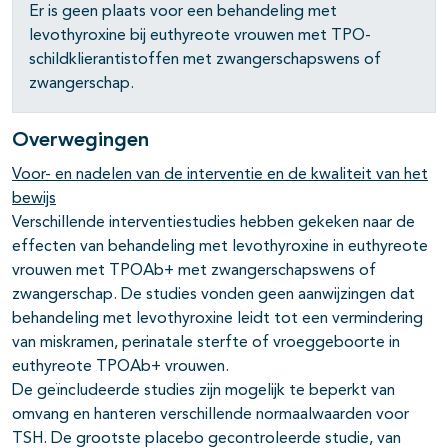
Er is geen plaats voor een behandeling met
pagina's open- en dichtklappen
levothyroxine bij euthyreote vrouwen met TPO-
schildklierantistoffen met zwangerschapswens of
zwangerschap.
Overwegingen
Voor- en nadelen van de interventie en de kwaliteit van het
bewijs
Verschillende interventiestudies hebben gekeken naar de
effecten van behandeling met levothyroxine in euthyreote
pagina's open- en dichtklappen
vrouwen met TPOAb+ met zwangerschapswens of
zwangerschap. De studies vonden geen aanwijzingen dat
pagina's open- en dichtklappen
behandeling met levothyroxine leidt tot een vermindering
van miskramen, perinatale sterfte of vroeggeboorte in
euthyreote TPOAb+ vrouwen.
De geïncludeerde studies zijn mogelijk te beperkt van
omvang en hanteren verschillende normaalwaarden voor
TSH. De grootste placebo gecontroleerde studie, van