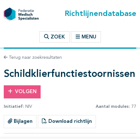
Richtlijnendatabase
t inhoudsopgave
ZOEK
MENU
n binnen deze richtlijn
Terug naar zoekresultaten
les openklappen
Schildklierfunctiestoornissen
VOLGEN
Initiatief:
NIV
Aantal modules:
77
Bijlagen
Download richtlijn
pagina's open- en dichtklappen