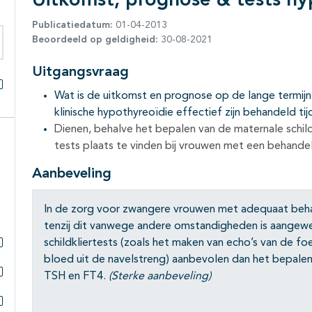
Uitkomst, prognose & tests hy
Publicatiedatum:
01-04-2013
Beoordeeld op geldigheid:
30-08-2021
eken binnen deze richtlijn
Uitgangsvraag
Wat is de uitkomst en prognose op de lange termijn
Alles openklappen
klinische hypothyreoïdie effectief zijn behandeld t
Dienen, behalve het bepalen van de maternale schild
tests plaats te vinden bij vrouwen met een behande
Aanbeveling
In de zorg voor zwangere vrouwen met adequaat beha
tenzij dit vanwege andere omstandigheden is aangew
schildkliertests (zoals het maken van echo’s van de fo
Subpagina's open- en dichtklappen
bloed uit de navelstreng) aanbevolen dan het bepalen 
TSH en FT4.
(Sterke aanbeveling)
Subpagina's open- en dichtklappen