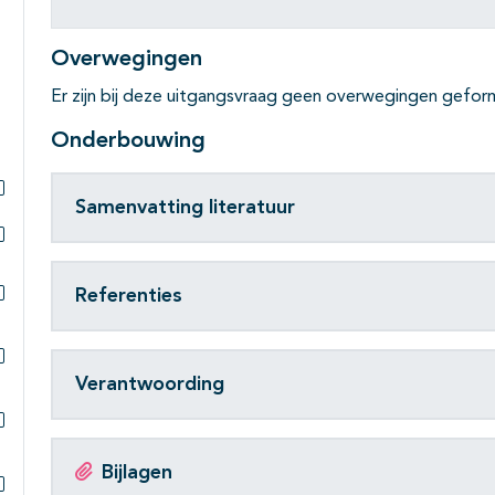
Subpagina's open- en dichtklappen
Overwegingen
Er zijn bij deze uitgangsvraag geen overwegingen gefor
Onderbouwing
Samenvatting literatuur
Subpagina's open- en dichtklappen
Subpagina's open- en dichtklappen
Referenties
Subpagina's open- en dichtklappen
Verantwoording
Subpagina's open- en dichtklappen
Subpagina's open- en dichtklappen
Bijlagen