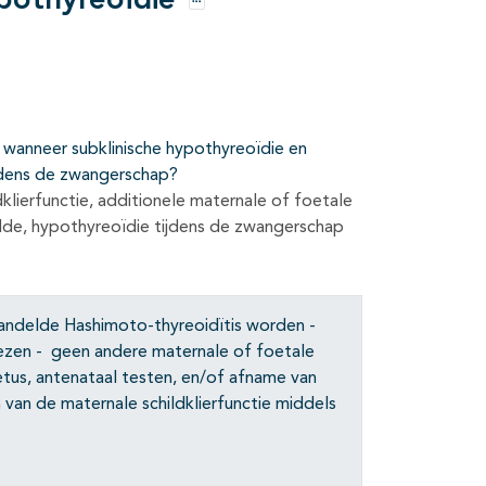
pothyreoïdie
Opties
 wanneer subklinische hypothyreoïdie en
ijdens de zwangerschap?
klierfunctie, additionele maternale of foetale
lde, hypothyreoïdie tijdens de zwangerschap
ndelde Hashimoto-thyreoidïtis worden -
ezen - geen andere maternale of foetale
etus, antenataal testen, en/of afname van
van de maternale schildklierfunctie middels