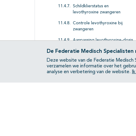
Schildklierstatus en
levothyroxine zwangeren
Controle levothyroxine bij
zwangeren
Aanpassing levothyroxine-dosis
postpartum
De Federatie Medisch Specialisten
Uitkomst, prognose & tests
Deze website van de Federatie Medisch S
hypothyreoïdie
verzamelen we informatie over het gebru
analyse en verbetering van de website.
I
Thyreotoxicose tijdens de
zwangerschap
Schildklierfunctiestoornissen bij
immunotherapie
Randvoorwaarden -
schildklierfunctiestoornissen en
arbeidsparticipatie