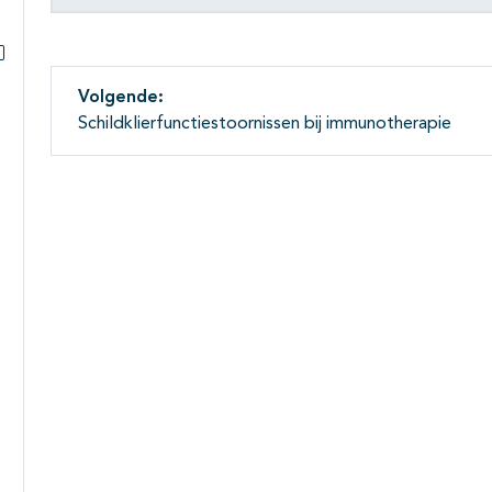
Subpagina's open- en dichtklappen
Subpagina's open- en dichtklappen
Volgende:
Schildklierfunctiestoornissen bij immunotherapie