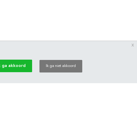
x
k ga akkoord
Ik ga niet akkoord