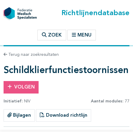
Richtlijnendatabase
t inhoudsopgave
ZOEK
MENU
n binnen deze richtlijn
Terug naar zoekresultaten
les openklappen
Schildklierfunctiestoornissen
VOLGEN
Initiatief:
NIV
Aantal modules:
77
Bijlagen
Download richtlijn
pagina's open- en dichtklappen