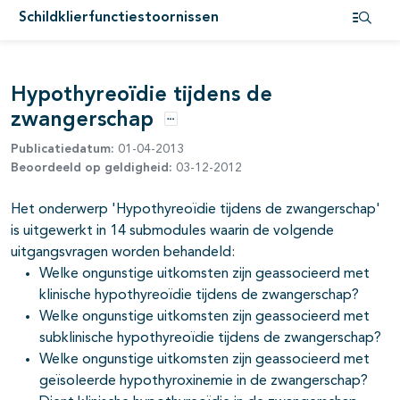
pagina's open- en dichtklappen
Schildklierfunctiestoornissen
Open i
pagina's open- en dichtklappen
Hypothyreoïdie tijdens de
zwangerschap
Opties
Publicatiedatum:
01-04-2013
Beoordeeld op geldigheid:
03-12-2012
pagina's open- en dichtklappen
Het onderwerp 'Hypothyreoïdie tijdens de zwangerschap'
is uitgewerkt in 14 submodules waarin de volgende
pagina's open- en dichtklappen
uitgangsvragen worden behandeld:
Welke ongunstige uitkomsten zijn geassocieerd met
pagina's open- en dichtklappen
klinische hypothyreoïdie tijdens de zwangerschap?
Welke ongunstige uitkomsten zijn geassocieerd met
pagina's open- en dichtklappen
subklinische hypothyreoïdie tijdens de zwangerschap?
Welke ongunstige uitkomsten zijn geassocieerd met
pagina's open- en dichtklappen
geïsoleerde hypothyroxinemie in de zwangerschap?